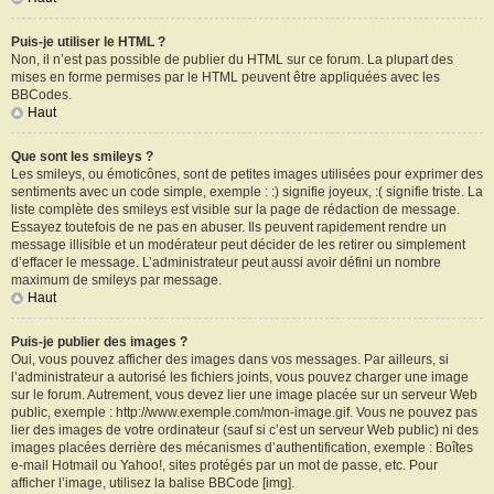
Puis-je utiliser le HTML ?
Non, il n’est pas possible de publier du HTML sur ce forum. La plupart des
mises en forme permises par le HTML peuvent être appliquées avec les
BBCodes.
Haut
Que sont les smileys ?
Les smileys, ou émoticônes, sont de petites images utilisées pour exprimer des
sentiments avec un code simple, exemple : :) signifie joyeux, :( signifie triste. La
liste complète des smileys est visible sur la page de rédaction de message.
Essayez toutefois de ne pas en abuser. Ils peuvent rapidement rendre un
message illisible et un modérateur peut décider de les retirer ou simplement
d’effacer le message. L’administrateur peut aussi avoir défini un nombre
maximum de smileys par message.
Haut
Puis-je publier des images ?
Oui, vous pouvez afficher des images dans vos messages. Par ailleurs, si
l’administrateur a autorisé les fichiers joints, vous pouvez charger une image
sur le forum. Autrement, vous devez lier une image placée sur un serveur Web
public, exemple : http://www.exemple.com/mon-image.gif. Vous ne pouvez pas
lier des images de votre ordinateur (sauf si c’est un serveur Web public) ni des
images placées derrière des mécanismes d’authentification, exemple : Boîtes
e-mail Hotmail ou Yahoo!, sites protégés par un mot de passe, etc. Pour
afficher l’image, utilisez la balise BBCode [img].