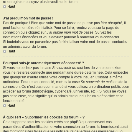
ré-enregistrer et soyez plus investi sur le forum.
Haut
J’ai perdu mon mot de passe !
Pas de panique ! Bien que votre mot de passe ne puisse pas être récupéré, il
peut facilement être réinitialisé. Pour ce faire, rendez vous sur la page de
connexion puis cliquez sur
J’ai oublié mon mot de passe
. Suivez les
instructions énoncées et vous devriez pouvoir à nouveau vous connecter.
Si toutefois vous ne parveniez pas à réinitialiser votre mot de passe, contactez
un administrateur du forum.
Haut
Pourquoi suis-je automatiquement déconnecté ?
Si vous ne cochez pas la case
Se souvenir de moi
lors de votre connexion,
vous ne resterez connecté que pendant une durée déterminée. Cela empêche
que quelqu’un d’autre utilise votre compte à votre insu en utilisant le même
ordinateur. Pour rester connecté, cochez la case
Se souvenir de moi
lors de la
connexion. Ce n’est pas recommandé si vous utilisez un ordinateur public pour
accéder au forum (bibliothèque, cyber-café, université, etc.). Si vous ne voyez
pas cette case, cela signifie qu’un administrateur du forum a désactivé cette
fonctionnalité.
Haut
À quoi sert « Supprimer les cookies du forum » ?
Cela supprime tous les cookies créés par phpBB qui conservent vos
paramètres d’authentification et votre connexion au forum. Ils fournissent aussi
des fonctionnalités telles que les indicateurs de lecture des messages (lu ou