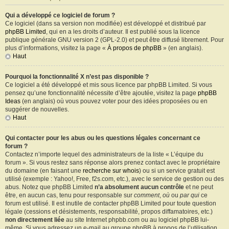
Qui a développé ce logiciel de forum ?
Ce logiciel (dans sa version non modifiée) est développé et distribué par
phpBB Limited
, qui en a les droits d’auteur. Il est publié sous la licence
publique générale GNU version 2 (GPL-2.0) et peut être diffusé librement. Pour
plus d’informations, visitez la page «
À propos de phpBB
» (en anglais).
Haut
Pourquoi la fonctionnalité X n’est pas disponible ?
Ce logiciel a été développé et mis sous licence par phpBB Limited. Si vous
pensez qu’une fonctionnalité nécessite d’être ajoutée, visitez la page
phpBB
Ideas
(en anglais) où vous pouvez voter pour des idées proposées ou en
suggérer de nouvelles.
Haut
Qui contacter pour les abus ou les questions légales concernant ce
forum ?
Contactez n’importe lequel des administrateurs de la liste « L’équipe du
forum ». Si vous restez sans réponse alors prenez contact avec le propriétaire
du domaine (en faisant une
recherche sur whois
) ou si un service gratuit est
utilisé (exemple : Yahoo!, Free, f2s.com, etc.), avec le service de gestion ou des
abus. Notez que phpBB Limited
n’a absolument aucun contrôle
et ne peut
être, en aucun cas, tenu pour responsable sur
comment
,
où
ou
par qui
ce
forum est utilisé. Il est inutile de contacter phpBB Limited pour toute question
légale (cessions et désistements, responsabilité, propos diffamatoires, etc.)
non directement liée
au site Internet phpbb.com ou au logiciel phpBB lui-
même. Si vous adressez un e-mail au groupe phpBB à propos de l’utilisation