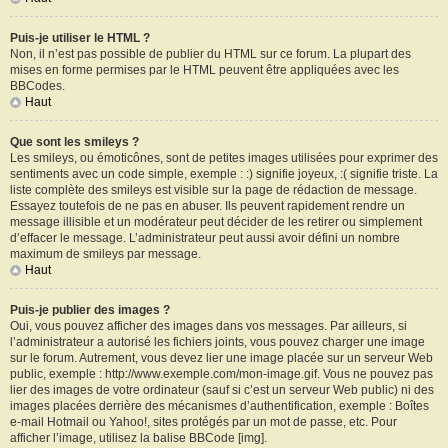
Puis-je utiliser le HTML ?
Non, il n’est pas possible de publier du HTML sur ce forum. La plupart des
mises en forme permises par le HTML peuvent être appliquées avec les
BBCodes.
Haut
Que sont les smileys ?
Les smileys, ou émoticônes, sont de petites images utilisées pour exprimer des
sentiments avec un code simple, exemple : :) signifie joyeux, :( signifie triste. La
liste complète des smileys est visible sur la page de rédaction de message.
Essayez toutefois de ne pas en abuser. Ils peuvent rapidement rendre un
message illisible et un modérateur peut décider de les retirer ou simplement
d’effacer le message. L’administrateur peut aussi avoir défini un nombre
maximum de smileys par message.
Haut
Puis-je publier des images ?
Oui, vous pouvez afficher des images dans vos messages. Par ailleurs, si
l’administrateur a autorisé les fichiers joints, vous pouvez charger une image
sur le forum. Autrement, vous devez lier une image placée sur un serveur Web
public, exemple : http://www.exemple.com/mon-image.gif. Vous ne pouvez pas
lier des images de votre ordinateur (sauf si c’est un serveur Web public) ni des
images placées derrière des mécanismes d’authentification, exemple : Boîtes
e-mail Hotmail ou Yahoo!, sites protégés par un mot de passe, etc. Pour
afficher l’image, utilisez la balise BBCode [img].