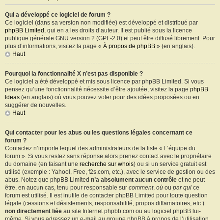
Qui a développé ce logiciel de forum ?
Ce logiciel (dans sa version non modifiée) est développé et distribué par
phpBB Limited
, qui en a les droits d’auteur. Il est publié sous la licence
publique générale GNU version 2 (GPL-2.0) et peut être diffusé librement. Pour
plus d’informations, visitez la page «
À propos de phpBB
» (en anglais).
Haut
Pourquoi la fonctionnalité X n’est pas disponible ?
Ce logiciel a été développé et mis sous licence par phpBB Limited. Si vous
pensez qu’une fonctionnalité nécessite d’être ajoutée, visitez la page
phpBB
Ideas
(en anglais) où vous pouvez voter pour des idées proposées ou en
suggérer de nouvelles.
Haut
Qui contacter pour les abus ou les questions légales concernant ce
forum ?
Contactez n’importe lequel des administrateurs de la liste « L’équipe du
forum ». Si vous restez sans réponse alors prenez contact avec le propriétaire
du domaine (en faisant une
recherche sur whois
) ou si un service gratuit est
utilisé (exemple : Yahoo!, Free, f2s.com, etc.), avec le service de gestion ou des
abus. Notez que phpBB Limited
n’a absolument aucun contrôle
et ne peut
être, en aucun cas, tenu pour responsable sur
comment
,
où
ou
par qui
ce
forum est utilisé. Il est inutile de contacter phpBB Limited pour toute question
légale (cessions et désistements, responsabilité, propos diffamatoires, etc.)
non directement liée
au site Internet phpbb.com ou au logiciel phpBB lui-
même. Si vous adressez un e-mail au groupe phpBB à propos de l’utilisation