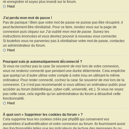
ré-enregistrer et soyez plus investi sur le forum.
Haut
J’ai perdu mon mot de passe !
Pas de panique ! Bien que votre mot de passe ne puisse pas être récupéré, il
peut facilement être réinitialisé. Pour ce faire, rendez vous sur la page de
connexion puis cliquez sur
J’ai oublié mon mot de passe
. Suivez les
instructions énoncées et vous devriez pouvoir à nouveau vous connecter.
Si toutefois vous ne parveniez pas à réinitialiser votre mot de passe, contactez
un administrateur du forum.
Haut
Pourquoi suis-je automatiquement déconnecté ?
Si vous ne cochez pas la case
Se souvenir de moi
lors de votre connexion,
vous ne resterez connecté que pendant une durée déterminée. Cela empêche
que quelqu’un d’autre utilise votre compte à votre insu en utilisant le même
ordinateur. Pour rester connecté, cochez la case
Se souvenir de moi
lors de la
connexion. Ce n’est pas recommandé si vous utilisez un ordinateur public pour
accéder au forum (bibliothèque, cyber-café, université, etc.). Si vous ne voyez
pas cette case, cela signifie qu’un administrateur du forum a désactivé cette
fonctionnalité.
Haut
À quoi sert « Supprimer les cookies du forum » ?
Cela supprime tous les cookies créés par phpBB qui conservent vos
paramètres d’authentification et votre connexion au forum. Ils fournissent aussi
des fonctionnalités telles que les indicateurs de lecture des messages (lu ou