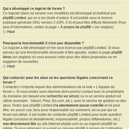
Qui a développé ce logiciel de forum ?
Ce logiciel (dans sa version non modifiée) est développé et distribué par
phpBB Limited
, qui en a les droits d’auteur. Il est publié sous la licence
publique générale GNU version 2 (GPL-2.0) et peut être diffusé librement. Pour
plus d’informations, visitez la page «
À propos de phpBB
» (en anglais).
Haut
Pourquoi la fonctionnalité X n’est pas disponible ?
Ce logiciel a été développé et mis sous licence par phpBB Limited. Si vous
pensez qu’une fonctionnalité nécessite d’être ajoutée, visitez la page
phpBB
Ideas
(en anglais) où vous pouvez voter pour des idées proposées ou en
suggérer de nouvelles.
Haut
Qui contacter pour les abus ou les questions légales concernant ce
forum ?
Contactez n’importe lequel des administrateurs de la liste « L’équipe du
forum ». Si vous restez sans réponse alors prenez contact avec le propriétaire
du domaine (en faisant une
recherche sur whois
) ou si un service gratuit est
utilisé (exemple : Yahoo!, Free, f2s.com, etc.), avec le service de gestion ou des
abus. Notez que phpBB Limited
n’a absolument aucun contrôle
et ne peut
être, en aucun cas, tenu pour responsable sur
comment
,
où
ou
par qui
ce
forum est utilisé. Il est inutile de contacter phpBB Limited pour toute question
légale (cessions et désistements, responsabilité, propos diffamatoires, etc.)
non directement liée
au site Internet phpbb.com ou au logiciel phpBB lui-
même. Si vous adressez un e-mail au groupe phpBB à propos de l’utilisation