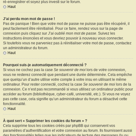
ré-enregistrer et soyez plus investi sur le forum.
Haut
J’ai perdu mon mot de passe !
Pas de panique ! Bien que votre mot de passe ne puisse pas être récupéré, il
peut facilement être réinitialisé. Pour ce faire, rendez vous sur la page de
connexion puis cliquez sur
J’ai oublié mon mot de passe
. Suivez les
instructions énoncées et vous devriez pouvoir à nouveau vous connecter.
Si toutefois vous ne parveniez pas à réinitialiser votre mot de passe, contactez
un administrateur du forum.
Haut
Pourquoi suis-je automatiquement déconnecté ?
Si vous ne cochez pas la case
Se souvenir de moi
lors de votre connexion,
vous ne resterez connecté que pendant une durée déterminée. Cela empêche
que quelqu’un d’autre utilise votre compte à votre insu en utilisant le même
ordinateur. Pour rester connecté, cochez la case
Se souvenir de moi
lors de la
connexion. Ce n’est pas recommandé si vous utilisez un ordinateur public pour
accéder au forum (bibliothèque, cyber-café, université, etc.). Si vous ne voyez
pas cette case, cela signifie qu’un administrateur du forum a désactivé cette
fonctionnalité.
Haut
À quoi sert « Supprimer les cookies du forum » ?
Cela supprime tous les cookies créés par phpBB qui conservent vos
paramètres d’authentification et votre connexion au forum. Ils fournissent aussi
des fonctionnalités telles que les indicateurs de lecture des messages (lu ou