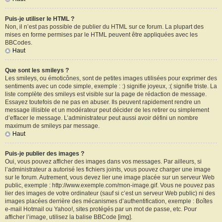
Puis-je utiliser le HTML ?
Non, il n’est pas possible de publier du HTML sur ce forum. La plupart des
mises en forme permises par le HTML peuvent être appliquées avec les
BBCodes.
Haut
Que sont les smileys ?
Les smileys, ou émoticônes, sont de petites images utilisées pour exprimer des
sentiments avec un code simple, exemple : :) signifie joyeux, :( signifie triste. La
liste complète des smileys est visible sur la page de rédaction de message.
Essayez toutefois de ne pas en abuser. Ils peuvent rapidement rendre un
message illisible et un modérateur peut décider de les retirer ou simplement
d’effacer le message. L’administrateur peut aussi avoir défini un nombre
maximum de smileys par message.
Haut
Puis-je publier des images ?
Oui, vous pouvez afficher des images dans vos messages. Par ailleurs, si
l’administrateur a autorisé les fichiers joints, vous pouvez charger une image
sur le forum. Autrement, vous devez lier une image placée sur un serveur Web
public, exemple : http://www.exemple.com/mon-image.gif. Vous ne pouvez pas
lier des images de votre ordinateur (sauf si c’est un serveur Web public) ni des
images placées derrière des mécanismes d’authentification, exemple : Boîtes
e-mail Hotmail ou Yahoo!, sites protégés par un mot de passe, etc. Pour
afficher l’image, utilisez la balise BBCode [img].