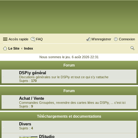
Accès rapide
FAQ
M’enregistrer
Connexion
Le Site
Index
ec
Nous sommes le jeu. 6 août 2026 22:31
her
Forum
ch
DSPiy général
Discutions générales sur le DSPiy et tout ce qui s'y rattache
er
Sujets :
170
Forum
Achat / Vente
Commandes Groupées, revendre des cartes liées au DSPiy, ... c'est ici
Sujets :
9
Téléchargements et documentations
Divers
Sujets :
4
DStudio