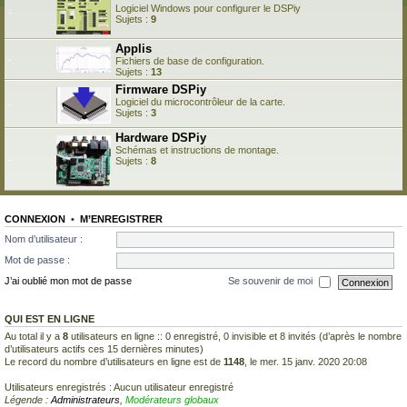
Logiciel Windows pour configurer le DSPiy
Sujets :
9
Applis
Fichiers de base de configuration.
Sujets :
13
Firmware DSPiy
Logiciel du microcontrôleur de la carte.
Sujets :
3
Hardware DSPiy
Schémas et instructions de montage.
Sujets :
8
CONNEXION
•
M’ENREGISTRER
Nom d’utilisateur :
Mot de passe :
J’ai oublié mon mot de passe
Se souvenir de moi
QUI EST EN LIGNE
Au total il y a
8
utilisateurs en ligne :: 0 enregistré, 0 invisible et 8 invités (d’après le nombre
d’utilisateurs actifs ces 15 dernières minutes)
Le record du nombre d’utilisateurs en ligne est de
1148
, le mer. 15 janv. 2020 20:08
Utilisateurs enregistrés : Aucun utilisateur enregistré
Légende :
Administrateurs
,
Modérateurs globaux