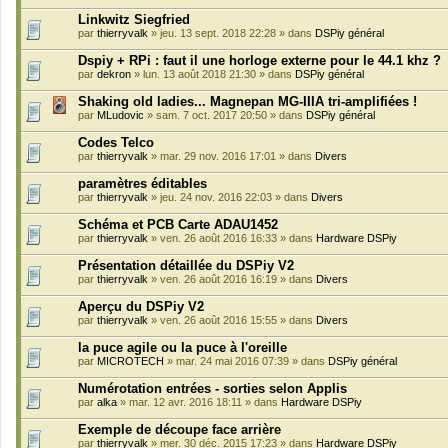
Linkwitz Siegfried
par
thierryvalk
» jeu. 13 sept. 2018 22:28 » dans
DSPiy général
Dspiy + RPi : faut il une horloge externe pour le 44.1 khz ?
par
dekron
» lun. 13 août 2018 21:30 » dans
DSPiy général
Shaking old ladies... Magnepan MG-IIIA tri-amplifiées !
par
MLudovic
» sam. 7 oct. 2017 20:50 » dans
DSPiy général
Codes Telco
par
thierryvalk
» mar. 29 nov. 2016 17:01 » dans
Divers
paramètres éditables
par
thierryvalk
» jeu. 24 nov. 2016 22:03 » dans
Divers
Schéma et PCB Carte ADAU1452
par
thierryvalk
» ven. 26 août 2016 16:33 » dans
Hardware DSPiy
Présentation détaillée du DSPiy V2
par
thierryvalk
» ven. 26 août 2016 16:19 » dans
Divers
Aperçu du DSPiy V2
par
thierryvalk
» ven. 26 août 2016 15:55 » dans
Divers
la puce agile ou la puce à l'oreille
par
MICROTECH
» mar. 24 mai 2016 07:39 » dans
DSPiy général
Numérotation entrées - sorties selon Applis
par
alka
» mar. 12 avr. 2016 18:11 » dans
Hardware DSPiy
Exemple de découpe face arrière
par
thierryvalk
» mer. 30 déc. 2015 17:23 » dans
Hardware DSPiy