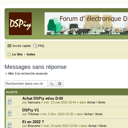
Accès rapide
FAQ
Le Site
Index
Messages sans réponse
Aller à la recherche avancée
SUJETS
Achat DSPiy et/ou D-IN
par
Samsara
» mer. 13 mai 2026 16:44 » dans
Achat / Vente
DSPiy V1
par
Thomas
» lun. 5 févr. 2024 15:35 » dans
Achat / Vente
Et en 2022 ?
par
Bracame
» mar. 23 août 2022 22:58 » dans
Achat / Vente