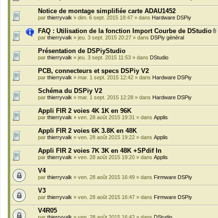
Notice de montage simplifiée carte ADAU1452
par
thierryvalk
» dim. 6 sept. 2015 18:47 » dans
Hardware DSPiy
FAQ : Utilisation de la fonction Import Courbe de DStudio
par
thierryvalk
» jeu. 3 sept. 2015 20:27 » dans
DSPiy général
i
Présentation de DSPiyStudio
par
thierryvalk
» jeu. 3 sept. 2015 11:53 » dans
DStudio
i
PCB, connecteurs et specs DSPiy V2
par
thierryvalk
» mar. 1 sept. 2015 12:42 » dans
Hardware DSPiy
Schéma du DSPiy V2
j
par
thierryvalk
» mar. 1 sept. 2015 12:28 » dans
Hardware DSPiy
i
Appli FIR 2 voies 4K 1K en 96K
par
thierryvalk
» ven. 28 août 2015 19:31 » dans
Applis
t
Appli FIR 2 voies 6K 3.8K en 48K
par
thierryvalk
» ven. 28 août 2015 19:22 » dans
Applis
Appli FIR 2 voies 7K 3K en 48K +SPdif In
par
thierryvalk
» ven. 28 août 2015 19:20 » dans
Applis
V4
par
thierryvalk
» ven. 28 août 2015 16:49 » dans
Firmware DSPiy
V3
par
thierryvalk
» ven. 28 août 2015 16:47 » dans
Firmware DSPiy
V4R05
par
thierryvalk
» ven. 28 août 2015 16:42 » dans
DStudio