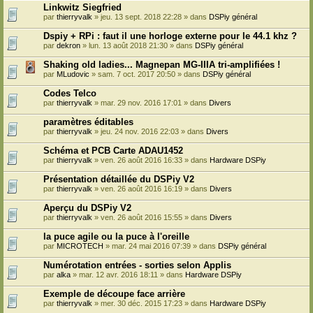
Linkwitz Siegfried
par
thierryvalk
» jeu. 13 sept. 2018 22:28 » dans
DSPiy général
Dspiy + RPi : faut il une horloge externe pour le 44.1 khz ?
par
dekron
» lun. 13 août 2018 21:30 » dans
DSPiy général
Shaking old ladies... Magnepan MG-IIIA tri-amplifiées !
par
MLudovic
» sam. 7 oct. 2017 20:50 » dans
DSPiy général
Codes Telco
par
thierryvalk
» mar. 29 nov. 2016 17:01 » dans
Divers
paramètres éditables
par
thierryvalk
» jeu. 24 nov. 2016 22:03 » dans
Divers
Schéma et PCB Carte ADAU1452
par
thierryvalk
» ven. 26 août 2016 16:33 » dans
Hardware DSPiy
Présentation détaillée du DSPiy V2
par
thierryvalk
» ven. 26 août 2016 16:19 » dans
Divers
Aperçu du DSPiy V2
par
thierryvalk
» ven. 26 août 2016 15:55 » dans
Divers
la puce agile ou la puce à l'oreille
par
MICROTECH
» mar. 24 mai 2016 07:39 » dans
DSPiy général
Numérotation entrées - sorties selon Applis
par
alka
» mar. 12 avr. 2016 18:11 » dans
Hardware DSPiy
Exemple de découpe face arrière
par
thierryvalk
» mer. 30 déc. 2015 17:23 » dans
Hardware DSPiy