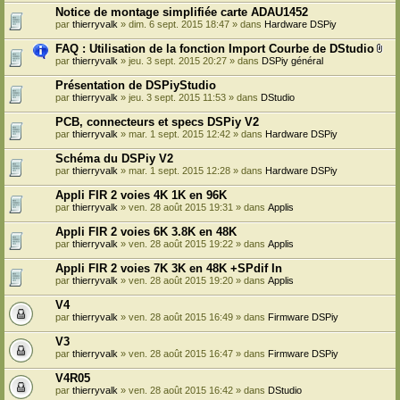
Notice de montage simplifiée carte ADAU1452
par
thierryvalk
» dim. 6 sept. 2015 18:47 » dans
Hardware DSPiy
FAQ : Utilisation de la fonction Import Courbe de DStudio
F
par
thierryvalk
» jeu. 3 sept. 2015 20:27 » dans
DSPiy général
i
c
Présentation de DSPiyStudio
h
par
thierryvalk
» jeu. 3 sept. 2015 11:53 » dans
DStudio
i
e
PCB, connecteurs et specs DSPiy V2
r
(
par
thierryvalk
» mar. 1 sept. 2015 12:42 » dans
Hardware DSPiy
s
)
Schéma du DSPiy V2
j
par
thierryvalk
» mar. 1 sept. 2015 12:28 » dans
Hardware DSPiy
o
i
Appli FIR 2 voies 4K 1K en 96K
n
par
thierryvalk
» ven. 28 août 2015 19:31 » dans
Applis
t
(
s
Appli FIR 2 voies 6K 3.8K en 48K
)
par
thierryvalk
» ven. 28 août 2015 19:22 » dans
Applis
Appli FIR 2 voies 7K 3K en 48K +SPdif In
par
thierryvalk
» ven. 28 août 2015 19:20 » dans
Applis
V4
par
thierryvalk
» ven. 28 août 2015 16:49 » dans
Firmware DSPiy
V3
par
thierryvalk
» ven. 28 août 2015 16:47 » dans
Firmware DSPiy
V4R05
par
thierryvalk
» ven. 28 août 2015 16:42 » dans
DStudio