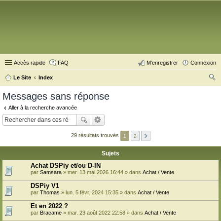
Accès rapide
FAQ
M’enregistrer
Connexion
Le Site
Index
ec
Messages sans réponse
her
Aller à la recherche avancée
ch
er
29 résultats trouvés
1
2
Sujets
Achat DSPiy et/ou D-IN
par
Samsara
» mer. 13 mai 2026 16:44 » dans
Achat / Vente
DSPiy V1
par
Thomas
» lun. 5 févr. 2024 15:35 » dans
Achat / Vente
Et en 2022 ?
par
Bracame
» mar. 23 août 2022 22:58 » dans
Achat / Vente