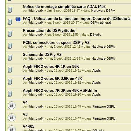
Notice de montage simplifiée carte ADAU1452
par
thierryvalk
» dim. 6 sept. 2015 18:47 » dans
Hardware DSPiy
FAQ : Utilisation de la fonction Import Courbe de DStudio
par
thierryvalk
» jeu. 3 sept. 2015 20:27 » dans
DSPiy général
i
Présentation de DSPiyStudio
par
thierryvalk
» jeu. 3 sept. 2015 11:53 » dans
DStudio
i
PCB, connecteurs et specs DSPiy V2
par
thierryvalk
» mar. 1 sept. 2015 12:42 » dans
Hardware DSPiy
Schéma du DSPiy V2
j
par
thierryvalk
» mar. 1 sept. 2015 12:28 » dans
Hardware DSPiy
i
Appli FIR 2 voies 4K 1K en 96K
par
thierryvalk
» ven. 28 août 2015 19:31 » dans
Applis
t
Appli FIR 2 voies 6K 3.8K en 48K
par
thierryvalk
» ven. 28 août 2015 19:22 » dans
Applis
Appli FIR 2 voies 7K 3K en 48K +SPdif In
par
thierryvalk
» ven. 28 août 2015 19:20 » dans
Applis
V4
par
thierryvalk
» ven. 28 août 2015 16:49 » dans
Firmware DSPiy
V3
par
thierryvalk
» ven. 28 août 2015 16:47 » dans
Firmware DSPiy
V4R05
par
thierryvalk
» ven. 28 août 2015 16:42 » dans
DStudio