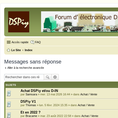
Accès rapide
FAQ
Le Site
Index
Messages sans réponse
Aller à la recherche avancée
SUJETS
Achat DSPiy et/ou D-IN
par
Samsara
» mer. 13 mai 2026 16:44 » dans
Achat / Vente
DSPiy V1
par
Thomas
» lun. 5 févr. 2024 15:35 » dans
Achat / Vente
Et en 2022 ?
par
Bracame
» mar. 23 août 2022 22:58 » dans
Achat / Vente