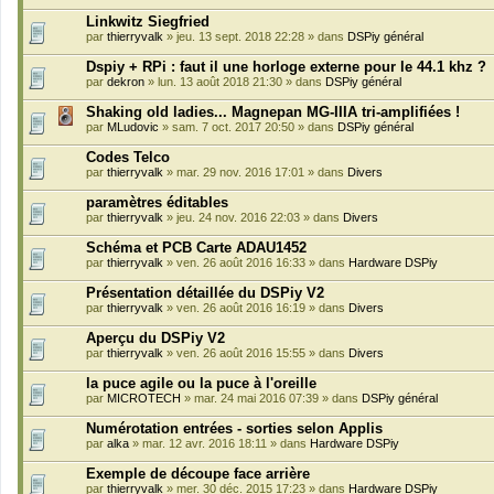
Linkwitz Siegfried
par
thierryvalk
» jeu. 13 sept. 2018 22:28 » dans
DSPiy général
Dspiy + RPi : faut il une horloge externe pour le 44.1 khz ?
par
dekron
» lun. 13 août 2018 21:30 » dans
DSPiy général
Shaking old ladies... Magnepan MG-IIIA tri-amplifiées !
par
MLudovic
» sam. 7 oct. 2017 20:50 » dans
DSPiy général
Codes Telco
par
thierryvalk
» mar. 29 nov. 2016 17:01 » dans
Divers
paramètres éditables
par
thierryvalk
» jeu. 24 nov. 2016 22:03 » dans
Divers
Schéma et PCB Carte ADAU1452
par
thierryvalk
» ven. 26 août 2016 16:33 » dans
Hardware DSPiy
Présentation détaillée du DSPiy V2
par
thierryvalk
» ven. 26 août 2016 16:19 » dans
Divers
Aperçu du DSPiy V2
par
thierryvalk
» ven. 26 août 2016 15:55 » dans
Divers
la puce agile ou la puce à l'oreille
par
MICROTECH
» mar. 24 mai 2016 07:39 » dans
DSPiy général
Numérotation entrées - sorties selon Applis
par
alka
» mar. 12 avr. 2016 18:11 » dans
Hardware DSPiy
Exemple de découpe face arrière
par
thierryvalk
» mer. 30 déc. 2015 17:23 » dans
Hardware DSPiy