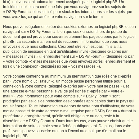
id »), qui vous sont automatiquement assignés par le logiciel phpBB. Un
troisième cookie sera créé une fois que vous naviguerez sur les sujets de
« DSPiy Forum » et est utilisé pour stocker les informations sur les sujets que
vous avez lus, ce qui améliore votre navigation sur le forum.
Nous pouvons également créer des cookies externes au logiciel phpBB tout en
naviguant sur « DSPiy Forum », bien que ceux-ci soient hors de portée du
document qui est prévu pour couvrir seulement les pages créées par le logiciel
phpBB. La seconde manière est de récupérer l’information que vous nous
envoyez et que nous collectons. Ceci peut être, et n’est pas limité à : la
publication de message en tant qu’utilisateur invité (désignée ci-après par
« messages invités »), l’enregistrement sur « DSPiy Forum » (désignée ici par
« votre compte ») et les messages que vous envoyez après l’enregistrement et
lors d’une connexion (désignés ici par « vos messages »).
Votre compte contiendra au minimum un identifiant unique (désigné ci-après
par « votre nom d’utilisateur »), un mot de passe personnel utilisé pour la
connexion à votre compte (désigné ci-après par « votre mot de passe »), et
une adresse e-mail personnelle valide (désignée ci-après par « votre e-
mail »). Vos informations pour votre compte sur « DSPiy Forum » sont
protégées par les lois de protection des données applicables dans le pays qui
nous héberge. Toute information en-dehors de votre nom d’utilisateur, de votre
mot de passe et de votre adresse e-mail requise par « DSPiy Forum » durant la
procédure d’enregistrement, qu’elle soit obligatoire ou non, reste à la
discrétion de « DSPiy Forum ». Dans tous les cas, vous pouvez choisir quelle
information de votre compte sera affichée publiquement. De plus, dans votre
profil, vous pouvez souscrire ou non à l’envoi automatique d’e-mail par le
logiciel phpBB.