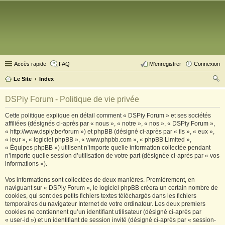
Accès rapide
FAQ
M’enregistrer
Connexion
Le Site
Index
ec
DSPiy Forum - Politique de vie privée
her
Cette politique explique en détail comment « DSPiy Forum » et ses sociétés
ch
affiliées (désignés ci-après par « nous », « notre », « nos », « DSPiy Forum »,
er
« http://www.dspiy.be/forum ») et phpBB (désigné ci-après par « ils », « eux »,
« leur », « logiciel phpBB », « www.phpbb.com », « phpBB Limited »,
« Équipes phpBB ») utilisent n’importe quelle information collectée pendant
n’importe quelle session d’utilisation de votre part (désignée ci-après par « vos
informations »).
Vos informations sont collectées de deux manières. Premièrement, en
naviguant sur « DSPiy Forum », le logiciel phpBB créera un certain nombre de
cookies, qui sont des petits fichiers textes téléchargés dans les fichiers
temporaires du navigateur Internet de votre ordinateur. Les deux premiers
cookies ne contiennent qu’un identifiant utilisateur (désigné ci-après par
« user-id ») et un identifiant de session invité (désigné ci-après par « session-