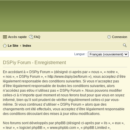
Accès rapide
FAQ
Connexion
Le Site
Index
ec
Langue :
her
DSPiy Forum - Enregistrement
ch
En accédant à « DSPiy Forum » (désigné ci-après par « nous », « notre »,
er
« nos », « DSPiy Forum », « http://www.dspiy.be/forum »), vous acceptez d’être
légalement responsable des conditions suivantes. Si vous n’acceptez pas
d’être légalement responsable de toutes les conditions suivantes, alors
n’accédez pas et/ou n’utilisez pas « DSPiy Forum ». Nous pouvons modifier
celles-ci à n’importe quel moment et nous ferons tout pour que vous en soyez
informé, bien qu’il soit prudent de vérifier régulièrement celles-ci par vous-
même. Si vous continuez d’utiliser « DSPiy Forum » alors que des
changements ont été effectués, vous acceptez d’être légalement responsable
des conditions découlant des mises à jour et/ou modifications.
Nos forums sont développés par phpBB (désigné ci-après par « ils », « eux »,
« leur », « logiciel phpBB », « www.phpbb.com », « phpBB Limited »,