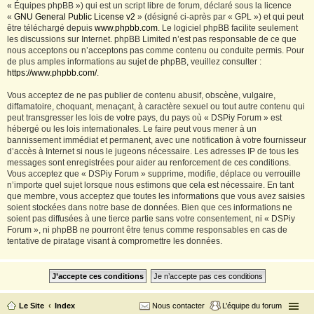
« Équipes phpBB ») qui est un script libre de forum, déclaré sous la licence
«
GNU General Public License v2
» (désigné ci-après par « GPL ») et qui peut
être téléchargé depuis
www.phpbb.com
. Le logiciel phpBB facilite seulement
les discussions sur Internet. phpBB Limited n’est pas responsable de ce que
nous acceptons ou n’acceptons pas comme contenu ou conduite permis. Pour
de plus amples informations au sujet de phpBB, veuillez consulter :
https://www.phpbb.com/
.
Vous acceptez de ne pas publier de contenu abusif, obscène, vulgaire,
diffamatoire, choquant, menaçant, à caractère sexuel ou tout autre contenu qui
peut transgresser les lois de votre pays, du pays où « DSPiy Forum » est
hébergé ou les lois internationales. Le faire peut vous mener à un
bannissement immédiat et permanent, avec une notification à votre fournisseur
d’accès à Internet si nous le jugeons nécessaire. Les adresses IP de tous les
messages sont enregistrées pour aider au renforcement de ces conditions.
Vous acceptez que « DSPiy Forum » supprime, modifie, déplace ou verrouille
n’importe quel sujet lorsque nous estimons que cela est nécessaire. En tant
que membre, vous acceptez que toutes les informations que vous avez saisies
soient stockées dans notre base de données. Bien que ces informations ne
soient pas diffusées à une tierce partie sans votre consentement, ni « DSPiy
Forum », ni phpBB ne pourront être tenus comme responsables en cas de
tentative de piratage visant à compromettre les données.
Le Site
Index
Nous contacter
L’équipe du forum