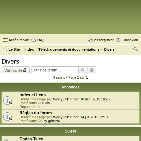
Accès rapide
FAQ
M’enregistrer
Connexion
Le Site
Index
Téléchargements et documentations
Divers
ec
Divers
her
Verrouillé
ch
4 sujets • Page
1
sur
1
er
Annonces
index et liens
Dernier message par
thierryvalk
«
mer. 16 déc. 2015 18:25
Posté dans
DStudio
Réponses :
1
Régles du forum
Dernier message par
thierryvalk
«
mar. 14 juil. 2015 12:18
Posté dans
DSPiy général
Sujets
Codes Telco