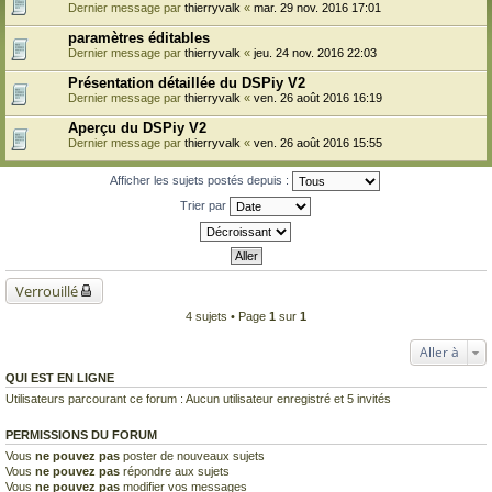
Dernier message par
thierryvalk
«
mar. 29 nov. 2016 17:01
paramètres éditables
Dernier message par
thierryvalk
«
jeu. 24 nov. 2016 22:03
Présentation détaillée du DSPiy V2
Dernier message par
thierryvalk
«
ven. 26 août 2016 16:19
Aperçu du DSPiy V2
Dernier message par
thierryvalk
«
ven. 26 août 2016 15:55
Afficher les sujets postés depuis :
Trier par
Verrouillé
4 sujets • Page
1
sur
1
Aller à
QUI EST EN LIGNE
Utilisateurs parcourant ce forum : Aucun utilisateur enregistré et 5 invités
PERMISSIONS DU FORUM
Vous
ne pouvez pas
poster de nouveaux sujets
Vous
ne pouvez pas
répondre aux sujets
Vous
ne pouvez pas
modifier vos messages