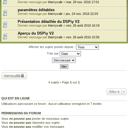
Dernier message par
thierryvalk
«
mar. 29 nov. 2016 17:01
paramètres éditables
Dernier message par
thierryvalk
«
jeu. 24 nov. 2016 22:03
Présentation détaillée du DSPiy V2
Dernier message par
thierryvalk
«
ven. 26 août 2016 16:19
Aperçu du DSPiy V2
Dernier message par
thierryvalk
«
ven. 26 août 2016 15:55
Afficher les sujets postés depuis :
Trier par
Verrouillé
4 sujets • Page
1
sur
1
Aller à
QUI EST EN LIGNE
Utilisateurs parcourant ce forum : Aucun utilisateur enregistré et 7 invités
PERMISSIONS DU FORUM
Vous
ne pouvez pas
poster de nouveaux sujets
Vous
ne pouvez pas
répondre aux sujets
Vous
ne pouvez pas
modifier vos messages