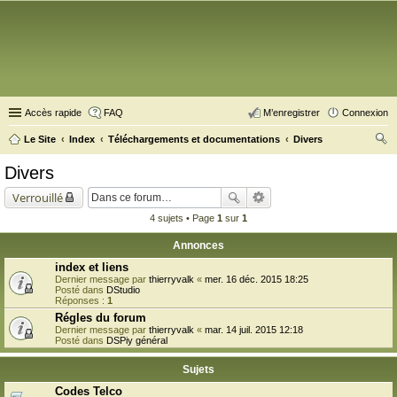
Accès rapide
FAQ
M’enregistrer
Connexion
Le Site
Index
Téléchargements et documentations
Divers
ec
Divers
her
Verrouillé
ch
4 sujets • Page
1
sur
1
er
Annonces
index et liens
Dernier message par
thierryvalk
«
mer. 16 déc. 2015 18:25
Posté dans
DStudio
Réponses :
1
Régles du forum
Dernier message par
thierryvalk
«
mar. 14 juil. 2015 12:18
Posté dans
DSPiy général
Sujets
Codes Telco