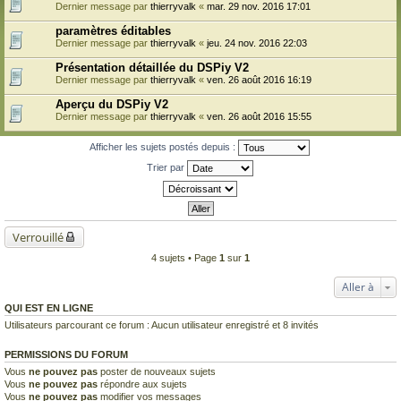
Dernier message par
thierryvalk
«
mar. 29 nov. 2016 17:01
paramètres éditables
Dernier message par
thierryvalk
«
jeu. 24 nov. 2016 22:03
Présentation détaillée du DSPiy V2
Dernier message par
thierryvalk
«
ven. 26 août 2016 16:19
Aperçu du DSPiy V2
Dernier message par
thierryvalk
«
ven. 26 août 2016 15:55
Afficher les sujets postés depuis :
Trier par
Verrouillé
4 sujets • Page
1
sur
1
Aller à
QUI EST EN LIGNE
Utilisateurs parcourant ce forum : Aucun utilisateur enregistré et 8 invités
PERMISSIONS DU FORUM
Vous
ne pouvez pas
poster de nouveaux sujets
Vous
ne pouvez pas
répondre aux sujets
Vous
ne pouvez pas
modifier vos messages