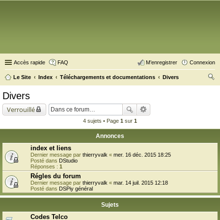
Accès rapide
FAQ
M’enregistrer
Connexion
Le Site
Index
Téléchargements et documentations
Divers
ec
Divers
her
Verrouillé
ch
4 sujets • Page
1
sur
1
er
Annonces
index et liens
Dernier message par
thierryvalk
«
mer. 16 déc. 2015 18:25
Posté dans
DStudio
Réponses :
1
Régles du forum
Dernier message par
thierryvalk
«
mar. 14 juil. 2015 12:18
Posté dans
DSPiy général
Sujets
Codes Telco