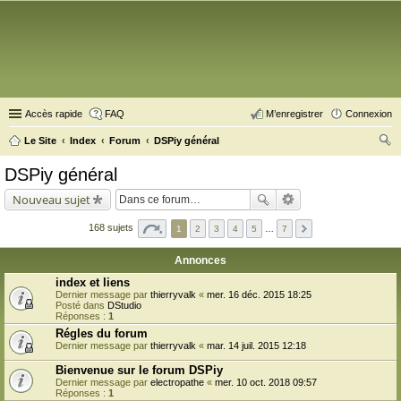
Accès rapide
FAQ
M’enregistrer
Connexion
Le Site
Index
Forum
DSPiy général
ec
DSPiy général
her
Nouveau sujet
ch
er
168 sujets
1
2
3
4
5
…
7
Annonces
index et liens
Dernier message par
thierryvalk
«
mer. 16 déc. 2015 18:25
Posté dans
DStudio
Réponses :
1
Régles du forum
Dernier message par
thierryvalk
«
mar. 14 juil. 2015 12:18
Bienvenue sur le forum DSPiy
Dernier message par
electropathe
«
mer. 10 oct. 2018 09:57
Réponses :
1