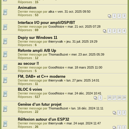
Réponses :
15
Animation
Dernier message par
alka
«
ven. 31 oct. 2025 09:50
Réponses :
53
1
2
3
Interface I/O pour ampli/DSP/BT
Dernier message par
GoodNoize
«
mar. 21 oct. 2025 07:28
Réponses :
69
1
2
3
4
Dspiy sur Windows 11
Dernier message par
thierryvalk
«
jeu. 31 juil. 2025 19:29
Réponses :
6
Refonte ampli A/B Up
Dernier message par
ThomasBuzet
«
mer. 23 avr. 2025 05:39
Réponses :
12
au secour !!
Dernier message par
GoodNoize
«
mar. 18 mars 2025 11:00
Réponses :
5
FM, DAB+ et C++ moderne
Dernier message par
thierryvalk
«
lun. 27 janv. 2025 14:01
Réponses :
11
BLOC 6 voies
Dernier message par
GoodNoize
«
mar. 24 déc. 2024 10:41
Réponses :
517
1
…
26
27
28
29
Genèse d’un futur projet
Dernier message par
ThomasBuzet
«
lun. 16 déc. 2024 11:11
Réponses :
22
1
2
Rélfexion autour d'un ESP32
Dernier message par
thierryvalk
«
mar. 24 sept. 2024 11:47
Réponses :
26
1
2