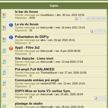
Sujets
le bar du forum
Dernier message par
GoodNoize
«
dim. 30 nov. 2025 19:55
Réponses :
2048
1
…
111
112
113
114
La vie du forum
Dernier message par
thierryvalk
«
mar. 16 mars 2021 19:10
Réponses :
38
1
2
3
Présentation du DSPiy
Dernier message par
alka
«
ven. 26 juil. 2019 18:41
Réponses :
6
Appli - Filtre 2x2
Dernier message par
thierryvalk
«
lun. 8 juin 2026 08:06
Réponses :
3
Site dspiy.be - Liens mort
Dernier message par
thierryvalk
«
mer. 13 mai 2026 17:54
Réponses :
1
Pré-ampli Full BALANCED
Dernier message par
ThomasBuzet
«
lun. 27 avr. 2026 10:58
Réponses :
11
Commande entrées pré ampli
Dernier message par
nanam10789
«
lun. 13 avr. 2026 14:01
Réponses :
1
DSPIY-Mise en boite V3- sorties Sym.
Dernier message par
thierryvalk
«
jeu. 25 déc. 2025 18:04
Réponses :
29
1
2
plantage ds studio
Dernier message par
thierryvalk
«
ven. 28 nov. 2025 10:44