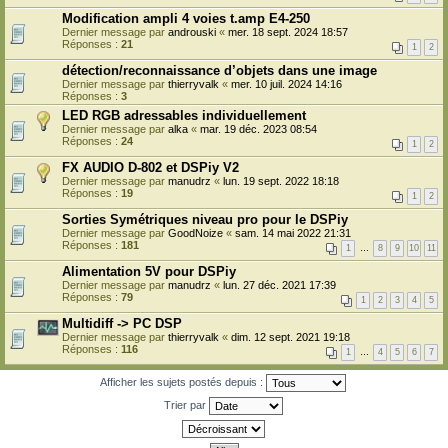
Modification ampli 4 voies t.amp E4-250
Dernier message par
androuski
«
mer. 18 sept. 2024 18:57
Réponses :
21
1
2
détection/reconnaissance d’objets dans une image
Dernier message par
thierryvalk
«
mer. 10 juil. 2024 14:16
Réponses :
3
LED RGB adressables individuellement
Dernier message par
alka
«
mar. 19 déc. 2023 08:54
Réponses :
24
1
2
FX AUDIO D-802 et DSPiy V2
Dernier message par
manudrz
«
lun. 19 sept. 2022 18:18
Réponses :
19
1
2
Sorties Symétriques niveau pro pour le DSPiy
Dernier message par
GoodNoize
«
sam. 14 mai 2022 21:31
Réponses :
181
1
…
8
9
10
11
Alimentation 5V pour DSPiy
Dernier message par
manudrz
«
lun. 27 déc. 2021 17:39
Réponses :
79
1
2
3
4
5
Multidiff -> PC DSP
Dernier message par
thierryvalk
«
dim. 12 sept. 2021 19:18
Réponses :
116
1
…
4
5
6
7
Afficher les sujets postés depuis :
Trier par