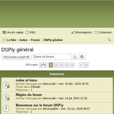
Accès rapide
FAQ
M’enregistrer
Connexion
Le Site
Index
Forum
DSPiy général
ec
DSPiy général
her
Nouveau sujet
ch
er
168 sujets
1
2
3
4
5
…
7
Annonces
index et liens
Dernier message par
thierryvalk
«
mer. 16 déc. 2015 18:25
Posté dans
DStudio
Réponses :
1
Régles du forum
Dernier message par
thierryvalk
«
mar. 14 juil. 2015 12:18
Bienvenue sur le forum DSPiy
Dernier message par
electropathe
«
mer. 10 oct. 2018 09:57
Réponses :
1