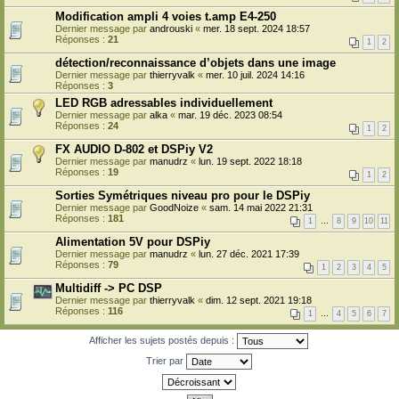
Modification ampli 4 voies t.amp E4-250
Dernier message par
androuski
«
mer. 18 sept. 2024 18:57
Réponses :
21
1
2
détection/reconnaissance d’objets dans une image
Dernier message par
thierryvalk
«
mer. 10 juil. 2024 14:16
Réponses :
3
LED RGB adressables individuellement
Dernier message par
alka
«
mar. 19 déc. 2023 08:54
Réponses :
24
1
2
FX AUDIO D-802 et DSPiy V2
Dernier message par
manudrz
«
lun. 19 sept. 2022 18:18
Réponses :
19
1
2
Sorties Symétriques niveau pro pour le DSPiy
Dernier message par
GoodNoize
«
sam. 14 mai 2022 21:31
Réponses :
181
1
…
8
9
10
11
Alimentation 5V pour DSPiy
Dernier message par
manudrz
«
lun. 27 déc. 2021 17:39
Réponses :
79
1
2
3
4
5
Multidiff -> PC DSP
Dernier message par
thierryvalk
«
dim. 12 sept. 2021 19:18
Réponses :
116
1
…
4
5
6
7
Afficher les sujets postés depuis :
Trier par