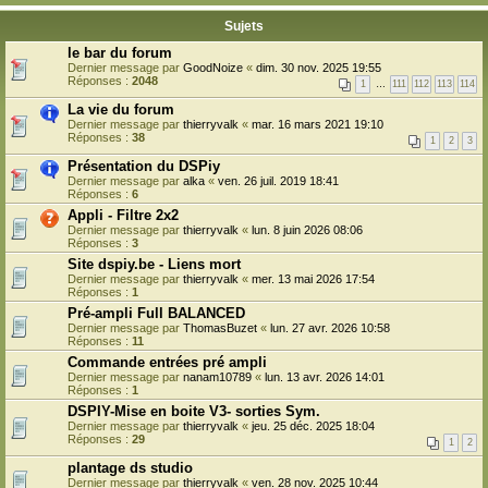
Sujets
le bar du forum
Dernier message par
GoodNoize
«
dim. 30 nov. 2025 19:55
Réponses :
2048
1
…
111
112
113
114
La vie du forum
Dernier message par
thierryvalk
«
mar. 16 mars 2021 19:10
Réponses :
38
1
2
3
Présentation du DSPiy
Dernier message par
alka
«
ven. 26 juil. 2019 18:41
Réponses :
6
Appli - Filtre 2x2
Dernier message par
thierryvalk
«
lun. 8 juin 2026 08:06
Réponses :
3
Site dspiy.be - Liens mort
Dernier message par
thierryvalk
«
mer. 13 mai 2026 17:54
Réponses :
1
Pré-ampli Full BALANCED
Dernier message par
ThomasBuzet
«
lun. 27 avr. 2026 10:58
Réponses :
11
Commande entrées pré ampli
Dernier message par
nanam10789
«
lun. 13 avr. 2026 14:01
Réponses :
1
DSPIY-Mise en boite V3- sorties Sym.
Dernier message par
thierryvalk
«
jeu. 25 déc. 2025 18:04
Réponses :
29
1
2
plantage ds studio
Dernier message par
thierryvalk
«
ven. 28 nov. 2025 10:44