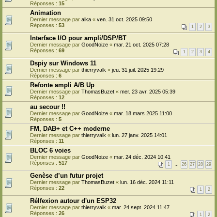
Réponses :
15
Animation
Dernier message par
alka
«
ven. 31 oct. 2025 09:50
Réponses :
53
1
2
3
Interface I/O pour ampli/DSP/BT
Dernier message par
GoodNoize
«
mar. 21 oct. 2025 07:28
Réponses :
69
1
2
3
4
Dspiy sur Windows 11
Dernier message par
thierryvalk
«
jeu. 31 juil. 2025 19:29
Réponses :
6
Refonte ampli A/B Up
Dernier message par
ThomasBuzet
«
mer. 23 avr. 2025 05:39
Réponses :
12
au secour !!
Dernier message par
GoodNoize
«
mar. 18 mars 2025 11:00
Réponses :
5
FM, DAB+ et C++ moderne
Dernier message par
thierryvalk
«
lun. 27 janv. 2025 14:01
Réponses :
11
BLOC 6 voies
Dernier message par
GoodNoize
«
mar. 24 déc. 2024 10:41
Réponses :
517
1
…
26
27
28
29
Genèse d’un futur projet
Dernier message par
ThomasBuzet
«
lun. 16 déc. 2024 11:11
Réponses :
22
1
2
Rélfexion autour d'un ESP32
Dernier message par
thierryvalk
«
mar. 24 sept. 2024 11:47
Réponses :
26
1
2