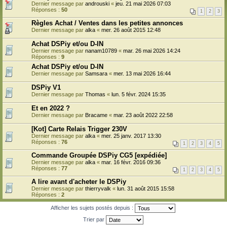
Dernier message par
androuski
«
jeu. 21 mai 2026 07:03
Réponses :
50
1
2
3
Règles Achat / Ventes dans les petites annonces
Dernier message par
alka
«
mer. 26 août 2015 12:48
Achat DSPiy et/ou D-IN
Dernier message par
nanam10789
«
mar. 26 mai 2026 14:24
Réponses :
9
Achat DSPiy et/ou D-IN
Dernier message par
Samsara
«
mer. 13 mai 2026 16:44
DSPiy V1
Dernier message par
Thomas
«
lun. 5 févr. 2024 15:35
Et en 2022 ?
Dernier message par
Bracame
«
mar. 23 août 2022 22:58
[Kot] Carte Relais Trigger 230V
Dernier message par
alka
«
mer. 25 janv. 2017 13:30
Réponses :
76
1
2
3
4
5
Commande Groupée DSPiy CG5 [expédiée]
Dernier message par
alka
«
mar. 16 févr. 2016 09:36
Réponses :
77
1
2
3
4
5
A lire avant d'acheter le DSPiy
Dernier message par
thierryvalk
«
lun. 31 août 2015 15:58
Réponses :
2
Afficher les sujets postés depuis :
Trier par