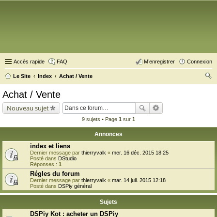
Accès rapide
FAQ
M’enregistrer
Connexion
Le Site
Index
Achat / Vente
ec
Achat / Vente
her
Nouveau sujet
ch
9 sujets • Page
1
sur
1
er
Annonces
index et liens
Dernier message par
thierryvalk
«
mer. 16 déc. 2015 18:25
Posté dans
DStudio
Réponses :
1
Régles du forum
Dernier message par
thierryvalk
«
mar. 14 juil. 2015 12:18
Posté dans
DSPiy général
Sujets
DSPiy Kot : acheter un DSPiy