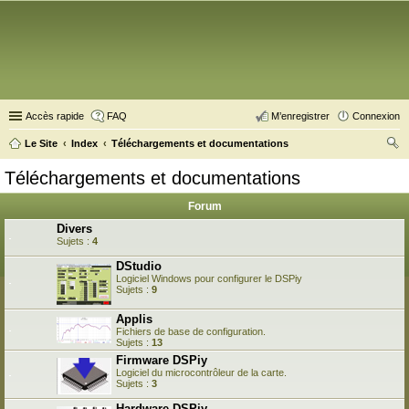
Accès rapide
FAQ
M’enregistrer
Connexion
Le Site
Index
Téléchargements et documentations
ec
Téléchargements et documentations
her
Forum
ch
Divers
er
Sujets :
4
DStudio
Logiciel Windows pour configurer le DSPiy
Sujets :
9
Applis
Fichiers de base de configuration.
Sujets :
13
Firmware DSPiy
Logiciel du microcontrôleur de la carte.
Sujets :
3
Hardware DSPiy