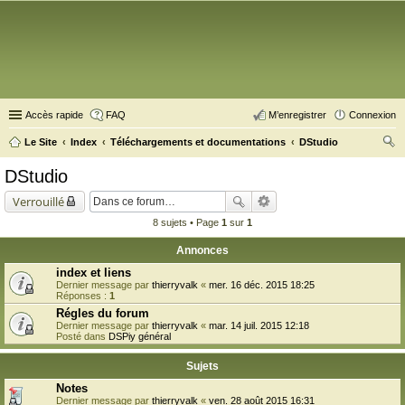
Accès rapide
FAQ
M’enregistrer
Connexion
Le Site
Index
Téléchargements et documentations
DStudio
ec
DStudio
her
Verrouillé
ch
8 sujets • Page
1
sur
1
er
Annonces
index et liens
Dernier message par
thierryvalk
«
mer. 16 déc. 2015 18:25
Réponses :
1
Régles du forum
Dernier message par
thierryvalk
«
mar. 14 juil. 2015 12:18
Posté dans
DSPiy général
Sujets
Notes
Dernier message par
thierryvalk
«
ven. 28 août 2015 16:31