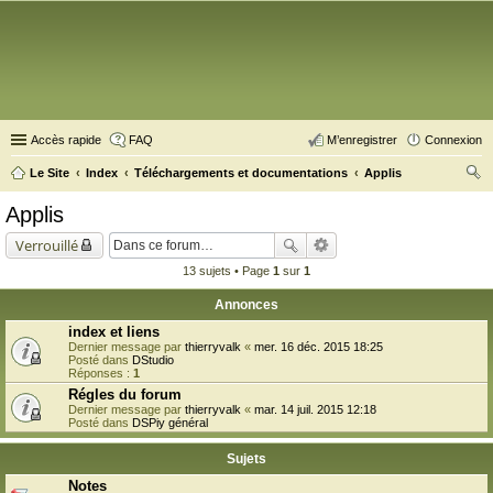
Accès rapide
FAQ
M’enregistrer
Connexion
Le Site
Index
Téléchargements et documentations
Applis
ec
Applis
her
Verrouillé
ch
13 sujets • Page
1
sur
1
er
Annonces
index et liens
Dernier message par
thierryvalk
«
mer. 16 déc. 2015 18:25
Posté dans
DStudio
Réponses :
1
Régles du forum
Dernier message par
thierryvalk
«
mar. 14 juil. 2015 12:18
Posté dans
DSPiy général
Sujets
Notes