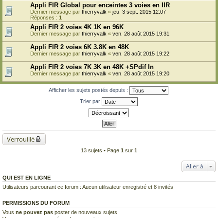
Appli FIR Global pour enceintes 3 voies en IIR
Dernier message par
thierryvalk
«
jeu. 3 sept. 2015 12:07
Réponses :
1
Appli FIR 2 voies 4K 1K en 96K
Dernier message par
thierryvalk
«
ven. 28 août 2015 19:31
Appli FIR 2 voies 6K 3.8K en 48K
Dernier message par
thierryvalk
«
ven. 28 août 2015 19:22
Appli FIR 2 voies 7K 3K en 48K +SPdif In
Dernier message par
thierryvalk
«
ven. 28 août 2015 19:20
Afficher les sujets postés depuis :
Trier par
Verrouillé
13 sujets • Page
1
sur
1
Aller à
QUI EST EN LIGNE
Utilisateurs parcourant ce forum : Aucun utilisateur enregistré et 8 invités
PERMISSIONS DU FORUM
Vous
ne pouvez pas
poster de nouveaux sujets