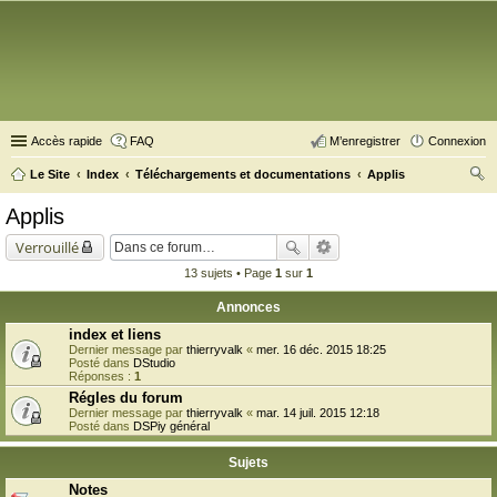
Accès rapide
FAQ
M’enregistrer
Connexion
Le Site
Index
Téléchargements et documentations
Applis
ec
Applis
her
Verrouillé
ch
13 sujets • Page
1
sur
1
er
Annonces
index et liens
Dernier message par
thierryvalk
«
mer. 16 déc. 2015 18:25
Posté dans
DStudio
Réponses :
1
Régles du forum
Dernier message par
thierryvalk
«
mar. 14 juil. 2015 12:18
Posté dans
DSPiy général
Sujets
Notes