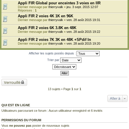
Appli FIR Global pour enceintes 3 voies en IIR
Dernier message par
thierryvalk
«
jeu. 3 sept. 2015 12:07
Réponses :
1
Appli FIR 2 voies 4K 1K en 96K
Dernier message par
thierryvalk
«
ven. 28 août 2015 19:31
Appli FIR 2 voies 6K 3.8K en 48K
Dernier message par
thierryvalk
«
ven. 28 août 2015 19:22
Appli FIR 2 voies 7K 3K en 48K +SPdif In
Dernier message par
thierryvalk
«
ven. 28 août 2015 19:20
Afficher les sujets postés depuis :
Trier par
Verrouillé
13 sujets • Page
1
sur
1
Aller à
QUI EST EN LIGNE
Utilisateurs parcourant ce forum : Aucun utilisateur enregistré et 6 invités
PERMISSIONS DU FORUM
Vous
ne pouvez pas
poster de nouveaux sujets