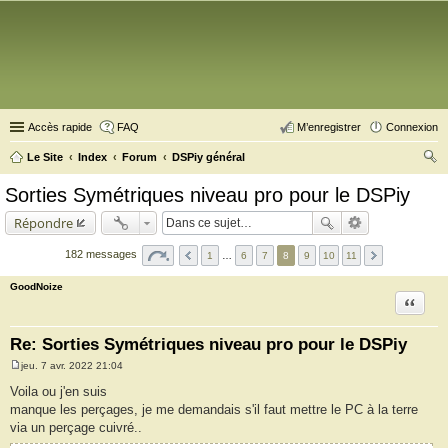
Accès rapide
FAQ
M’enregistrer
Connexion
Le Site
Index
Forum
DSPiy général
ec
Sorties Symétriques niveau pro pour le DSPiy
her
Répondre
ch
er
182 messages
1
…
6
7
8
9
10
11
GoodNoize
Citation
Re: Sorties Symétriques niveau pro pour le DSPiy
jeu. 7 avr. 2022 21:04
M
e
Voila ou j'en suis
s
manque les perçages, je me demandais s'il faut mettre le PC à la terre
s
a
via un perçage cuivré..
g
e