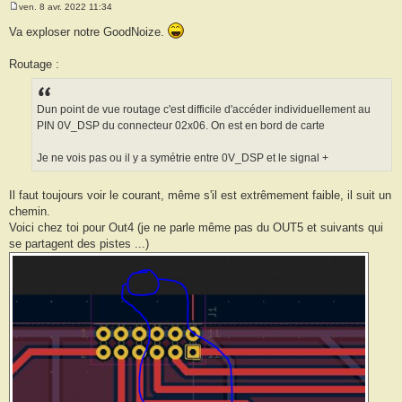
ven. 8 avr. 2022 11:34
M
e
Va exploser notre GoodNoize.
s
s
a
Routage :
g
e
Dun point de vue routage c'est difficile d'accéder individuellement au
PIN 0V_DSP du connecteur 02x06. On est en bord de carte
Je ne vois pas ou il y a symétrie entre 0V_DSP et le signal +
Il faut toujours voir le courant, même s'il est extrêmement faible, il suit un
chemin.
Voici chez toi pour Out4 (je ne parle même pas du OUT5 et suivants qui
se partagent des pistes ...)