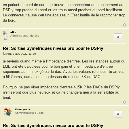
e
en parlant de bord de carte, je trouve ton connecteur de branchement au
s
DSPiy trop proche du bord et les trous aussi proches du bord fragilisent.
s
a
Le connecteur a une certaine épaisseur. C'est inutile de le rapprocher trop
g
du bord.
e
alka
Citation
Administrateur du site
Re: Sorties Symétriques niveau pro pour le DSPiy
ven. 8 avr. 2022 11:20
M
e
je reviens quand même à l'impédance d'entrée. Les résistances autour du
s
LME ont été calculées pour le bon gain et une impédance d'entrée
s
a
supérieure au mini exigé par le dac. Avec les valeurs retenues, tu arrives
g
a 5K7ohms, cad a peine au dessus du mini de 5K du DAC.
e
Pourquoi ne pas viser impédance d'entrée >15K ? les DACs du DSPiy
n'en seront que plus heureux et ça ne changera rien à la sensibilité au
bruit.
thierryvalk
Citation
Administrateur du site
Re: Sorties Symétriques niveau pro pour le DSPiy