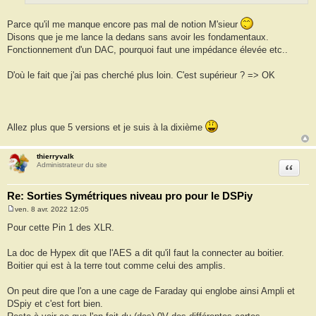
Parce qu'il me manque encore pas mal de notion M'sieur
Disons que je me lance la dedans sans avoir les fondamentaux.
Fonctionnement d'un DAC, pourquoi faut une impédance élevée etc..
D'où le fait que j'ai pas cherché plus loin. C'est supérieur ? => OK
Allez plus que 5 versions et je suis à la dixième
thierryvalk
Citation
Administrateur du site
Re: Sorties Symétriques niveau pro pour le DSPiy
ven. 8 avr. 2022 12:05
M
e
Pour cette Pin 1 des XLR.
s
s
a
La doc de Hypex dit que l'AES a dit qu'il faut la connecter au boitier.
g
Boitier qui est à la terre tout comme celui des amplis.
e
On peut dire que l'on a une cage de Faraday qui englobe ainsi Ampli et
DSpiy et c'est fort bien.