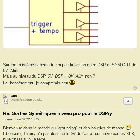
Sur ton troisième schéma tu coupes la liaison entre DSP et SYM OUT de
0V_Alim
Mais au niveau du DSP,
0V_DSP
=
0V_Alim
non ?
La, honnêtement, je comprends rien
alka
Citation
Administrateur du site
Re: Sorties Symétriques niveau pro pour le DSPiy
ven. 8 avr. 2022 10:49
M
e
Bienvenue dans le monde du "grounding" et des boucles de masse
s
Et encore, Thierry n'a pas dessiné le 0V de l'ampli qui arrive par les XLR,
s
a
ni le chassis, ni la terre.