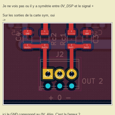
Je ne vois pas ou il y a symétrie entre
0V_DSP
et le signal +
Sur les sorties de la carte sym, oui
->
içi le GND correspond au
0V_Alim
. C'est la l'erreur ?