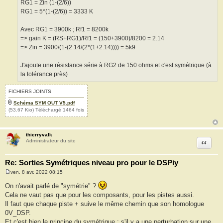
RG1 = Zin (1-(2/6))
RG1 = 5*(1-(2/6)) = 3333 K
Avec RG1 = 3900k ; Rf1 = 8200k
=> gain K = (RS+RG1)/Rf1 = (150+3900)/8200 = 2.14
=> Zin = 3900/(1-(2.14/(2*(1+2.14)))) = 5k9
J'ajoute une résistance série à RG2 de 150 ohms et c'est symétrique (à
la tolérance près)
FICHIERS JOINTS
Schéma SYM OUT V5.pdf
(53.67 Kio) Téléchargé 1464 fois
thierryvalk
Citation
Administrateur du site
Re: Sorties Symétriques niveau pro pour le DSPiy
ven. 8 avr. 2022 08:15
M
e
On n'avait parlé de "symétrie" ?
s
Cela ne vaut pas que pour les composants, pour les pistes aussi.
s
a
Il faut que chaque piste + suive le même chemin que son homologue
g
0V_DSP.
e
Et c'est bien le principe du symétrique : s'il y a une perturbation sur une