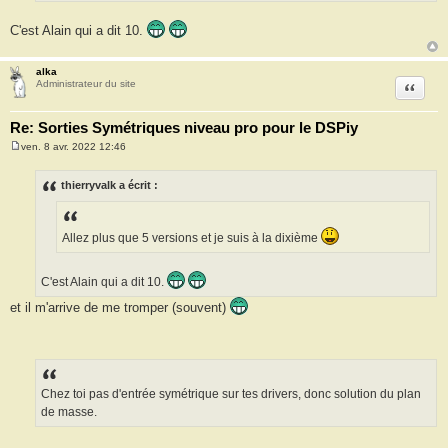
e
C'est Alain qui a dit 10.
alka
Citation
Administrateur du site
Re: Sorties Symétriques niveau pro pour le DSPiy
ven. 8 avr. 2022 12:46
M
e
s
thierryvalk a écrit :
s
a
g
e
Allez plus que 5 versions et je suis à la dixième
C'est Alain qui a dit 10.
et il m'arrive de me tromper (souvent)
Chez toi pas d'entrée symétrique sur tes drivers, donc solution du plan
de masse.