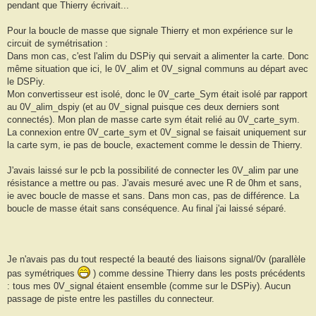
e
pendant que Thierry écrivait...
s
s
a
Pour la boucle de masse que signale Thierry et mon expérience sur le
g
circuit de symétrisation :
e
Dans mon cas, c'est l'alim du DSPiy qui servait a alimenter la carte. Donc
même situation que ici, le 0V_alim et 0V_signal communs au départ avec
le DSPiy.
Mon convertisseur est isolé, donc le 0V_carte_Sym était isolé par rapport
au 0V_alim_dspiy (et au 0V_signal puisque ces deux derniers sont
connectés). Mon plan de masse carte sym était relié au 0V_carte_sym.
La connexion entre 0V_carte_sym et 0V_signal se faisait uniquement sur
la carte sym, ie pas de boucle, exactement comme le dessin de Thierry.
J'avais laissé sur le pcb la possibilité de connecter les 0V_alim par une
résistance a mettre ou pas. J'avais mesuré avec une R de 0hm et sans,
ie avec boucle de masse et sans. Dans mon cas, pas de différence. La
boucle de masse était sans conséquence. Au final j'ai laissé séparé.
Je n'avais pas du tout respecté la beauté des liaisons signal/0v (parallèle
pas symétriques
) comme dessine Thierry dans les posts précédents
: tous mes 0V_signal étaient ensemble (comme sur le DSPiy). Aucun
passage de piste entre les pastilles du connecteur.