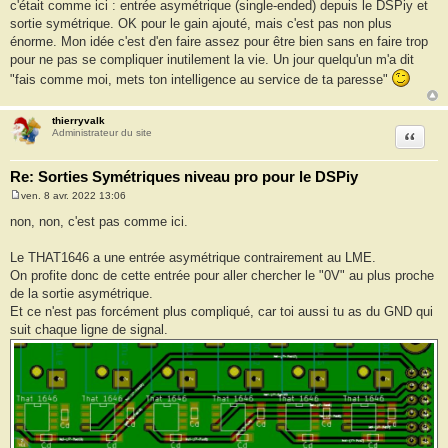
c'était comme ici : entrée asymétrique (single-ended) depuis le DSPiy et
sortie symétrique. OK pour le gain ajouté, mais c'est pas non plus
énorme. Mon idée c'est d'en faire assez pour être bien sans en faire trop
pour ne pas se compliquer inutilement la vie. Un jour quelqu'un m'a dit
"fais comme moi, mets ton intelligence au service de ta paresse"
thierryvalk
Citation
Administrateur du site
Re: Sorties Symétriques niveau pro pour le DSPiy
ven. 8 avr. 2022 13:06
M
e
non, non, c'est pas comme ici.
s
s
a
Le THAT1646 a une entrée asymétrique contrairement au LME.
g
On profite donc de cette entrée pour aller chercher le "0V" au plus proche
e
de la sortie asymétrique.
Et ce n'est pas forcément plus compliqué, car toi aussi tu as du GND qui
suit chaque ligne de signal.