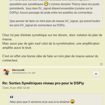
g
(parallèle pas symétriques
) comme dessine Thierry dans les posts
e
précédents : tous mes 0V_signal étaient ensemble (comme sur le
DSPiy). Aucun passage de piste entre les pastilles du connecteur.
Que penser de faire un mini plan de masse 0V_signal, qui prend toutes
les pins 0V_signal du connecteur au DSPiy.
Chez toi pas d'entrée symétrique sur tes drivers, donc solution du plan de
masse.
Mais aussi pas de gain sauf celui de la symétrisation, une amplification
amplifie aussi le bruit.
C'est en effet une bonne idée de faire un mini plan de masse autour du
connecteur.
thierryvalk
Citation
Administrateur du site
Re: Sorties Symétriques niveau pro pour le DSPiy
ven. 8 avr. 2022 12:10
M
e
s
s
a
Allez plus que 5 versions et je suis à la dixième
g