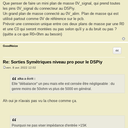
Que penser de faire un mini plan de masse 0V_signal, qui prend toutes
les pins 0V_signal du connecteur au DSPiy.
Un grand plan de masse connecté au 0V_alim. Plan de masse qui est
utilisé partout comme 0V de référence sur le pcb.
Prévoir une connexion unique entre ces deux plans de masse par une R0
et une C0 qui seront montées ou pas selon qu'il y a du bruit ou pas ?
(quitte a ce que R0=0hm au besoin)
GoodNoize
Citation
Re: Sorties Symétriques niveau pro pour le DSPiy
ven. 8 avr. 2022 12:02
M
e
s
alka a écrit :
s
Elle "débalance" un peu mais elle est censée être négligeable : du
a
g
genre moins de 50ohm vs plus de 5000 en général.
e
Ah oui je n'avais pas vu la chose comme ça.
Pourquoi ne pas viser impédance d'entrée >15K