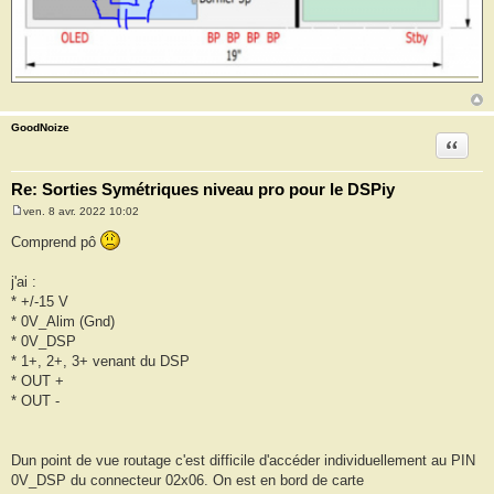
GoodNoize
Citation
Re: Sorties Symétriques niveau pro pour le DSPiy
ven. 8 avr. 2022 10:02
M
e
Comprend pô
s
s
a
j'ai :
g
* +/-15 V
e
* 0V_Alim (Gnd)
* 0V_DSP
* 1+, 2+, 3+ venant du DSP
* OUT +
* OUT -
Dun point de vue routage c'est difficile d'accéder individuellement au PIN
0V_DSP du connecteur 02x06. On est en bord de carte