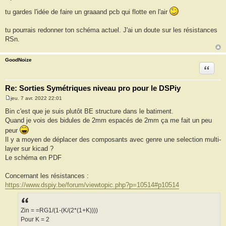
M
e
tu gardes l'idée de faire un graaand pcb qui flotte en l'air
s
s
a
tu pourrais redonner ton schéma actuel. J'ai un doute sur les résistances
g
RSn.
e
GoodNoize
Citation
Re: Sorties Symétriques niveau pro pour le DSPiy
jeu. 7 avr. 2022 22:01
M
e
Bin c'est que je suis plutôt BE structure dans le batiment.
s
Quand je vois des bidules de 2mm espacés de 2mm ça me fait un peu
s
a
peur
g
Il y a moyen de déplacer des composants avec genre une selection multi-
e
layer sur kicad ?
Le schéma en PDF
Concernant les résistances :
https://www.dspiy.be/forum/viewtopic.php?p=10514#p10514
Zin = =RG1/(1-(K/(2*(1+K))))
Pour K = 2