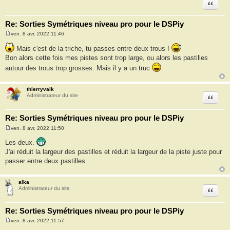
Citation
Re: Sorties Symétriques niveau pro pour le DSPiy
ven. 8 avr. 2022 11:46
M
e
Mais c'est de la triche, tu passes entre deux trous !
s
Bon alors cette fois mes pistes sont trop large, ou alors les pastilles
s
a
autour des trous trop grosses. Mais il y a un truc
g
e
thierryvalk
Citation
Administrateur du site
Re: Sorties Symétriques niveau pro pour le DSPiy
ven. 8 avr. 2022 11:50
M
e
Les deux.
s
J'ai réduit la largeur des pastilles et réduit la largeur de la piste juste pour
s
a
passer entre deux pastilles.
g
e
alka
Citation
Administrateur du site
Re: Sorties Symétriques niveau pro pour le DSPiy
ven. 8 avr. 2022 11:57
M