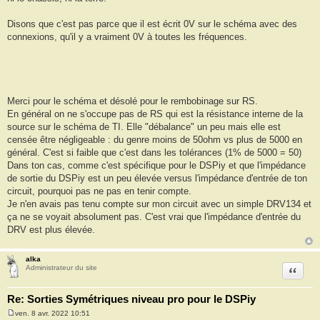
g
e
Disons que c'est pas parce que il est écrit 0V sur le schéma avec des
connexions, qu'il y a vraiment 0V à toutes les fréquences.
Merci pour le schéma et désolé pour le rembobinage sur RS.
En général on ne s'occupe pas de RS qui est la résistance interne de la
source sur le schéma de TI. Elle "débalance" un peu mais elle est
censée être négligeable : du genre moins de 50ohm vs plus de 5000 en
général. C'est si faible que c'est dans les tolérances (1% de 5000 = 50)
Dans ton cas, comme c'est spécifique pour le DSPiy et que l'impédance
de sortie du DSPiy est un peu élevée versus l'impédance d'entrée de ton
circuit, pourquoi pas ne pas en tenir compte.
Je n'en avais pas tenu compte sur mon circuit avec un simple DRV134 et
ça ne se voyait absolument pas. C'est vrai que l'impédance d'entrée du
DRV est plus élevée.
alka
Citation
Administrateur du site
Re: Sorties Symétriques niveau pro pour le DSPiy
ven. 8 avr. 2022 10:51
M