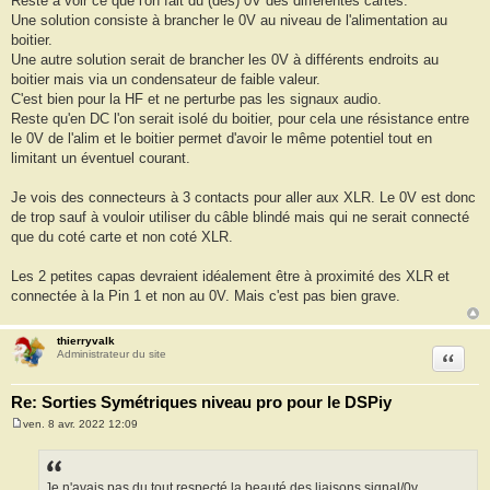
Reste à voir ce que l'on fait du (des) 0V des différentes cartes.
Une solution consiste à brancher le 0V au niveau de l'alimentation au
boitier.
Une autre solution serait de brancher les 0V à différents endroits au
boitier mais via un condensateur de faible valeur.
C'est bien pour la HF et ne perturbe pas les signaux audio.
Reste qu'en DC l'on serait isolé du boitier, pour cela une résistance entre
le 0V de l'alim et le boitier permet d'avoir le même potentiel tout en
limitant un éventuel courant.
Je vois des connecteurs à 3 contacts pour aller aux XLR. Le 0V est donc
de trop sauf à vouloir utiliser du câble blindé mais qui ne serait connecté
que du coté carte et non coté XLR.
Les 2 petites capas devraient idéalement être à proximité des XLR et
connectée à la Pin 1 et non au 0V. Mais c'est pas bien grave.
thierryvalk
Citation
Administrateur du site
Re: Sorties Symétriques niveau pro pour le DSPiy
ven. 8 avr. 2022 12:09
M
e
s
s
a
Je n'avais pas du tout respecté la beauté des liaisons signal/0v