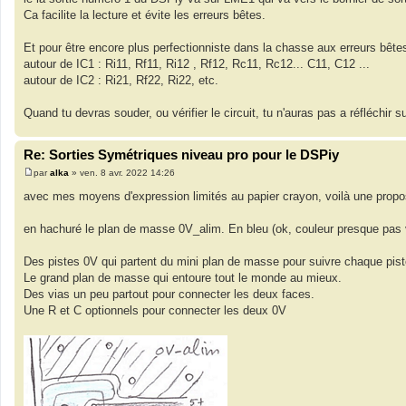
Ca facilite la lecture et évite les erreurs bêtes.
Et pour être encore plus perfectionniste dans la chasse aux erreurs bêt
autour de IC1 : Ri11, Rf11, Ri12 , Rf12, Rc11, Rc12... C11, C12 ...
autour de IC2 : Ri21, Rf22, Ri22, etc.
Quand tu devras souder, ou vérifier le circuit, tu n'auras pas a réfléchir su
Re: Sorties Symétriques niveau pro pour le DSPiy
par
alka
»
ven. 8 avr. 2022 14:26
M
e
avec mes moyens d'expression limités au papier crayon, voilà une proposi
s
s
a
en hachuré le plan de masse 0V_alim. En bleu (ok, couleur presque pas 
g
e
Des pistes 0V qui partent du mini plan de masse pour suivre chaque pist
Le grand plan de masse qui entoure tout le monde au mieux.
Des vias un peu partout pour connecter les deux faces.
Une R et C optionnels pour connecter les deux 0V