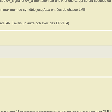
masse 0V_signal et 0V_alimentation par une R et une C, qui seront soudées ou
r un maximum de symétrie jusqu'aux entrées de chaque LME.
 That1646. J'avais un autre pcb avec des DRV134)
ortie nommé J1
qui ira sur le connecteur XLR1.
(que tu peux aussi nommer S1 ou X1)