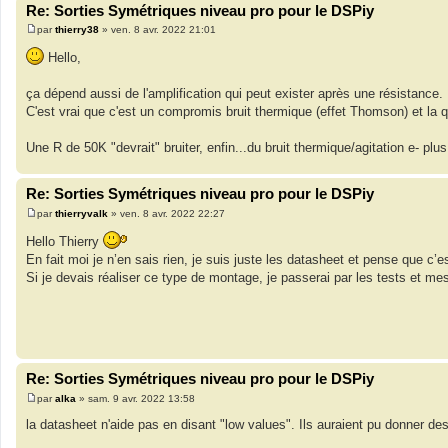
Re: Sorties Symétriques niveau pro pour le DSPiy
par
thierry38
»
ven. 8 avr. 2022 21:01
M
e
Hello,
s
s
a
ça dépend aussi de l'amplification qui peut exister après une résistance.
g
C'est vrai que c'est un compromis bruit thermique (effet Thomson) et la q
e
Une R de 50K "devrait" bruiter, enfin...du bruit thermique/agitation e- pl
Re: Sorties Symétriques niveau pro pour le DSPiy
par
thierryvalk
»
ven. 8 avr. 2022 22:27
M
e
Hello Thierry
s
En fait moi je n’en sais rien, je suis juste les datasheet et pense que c
s
a
Si je devais réaliser ce type de montage, je passerai par les tests et me
g
e
Re: Sorties Symétriques niveau pro pour le DSPiy
par
alka
»
sam. 9 avr. 2022 13:58
M
e
la datasheet n'aide pas en disant "low values". Ils auraient pu donner d
s
s