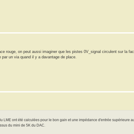
 face rouge, on peut aussi imaginer que les pistes 0V_signal circulent sur la fa
e par un via quand il y a davantage de place.
u LME ont été calculées pour le bon gain et une impédance d'entrée supérieure au
dessus du mini de 5K du DAC.