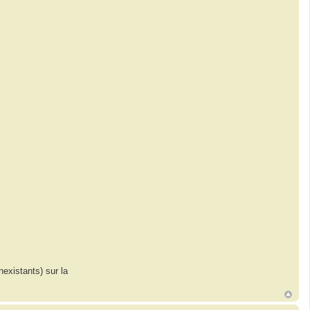
l
k
a
nexistants) sur la