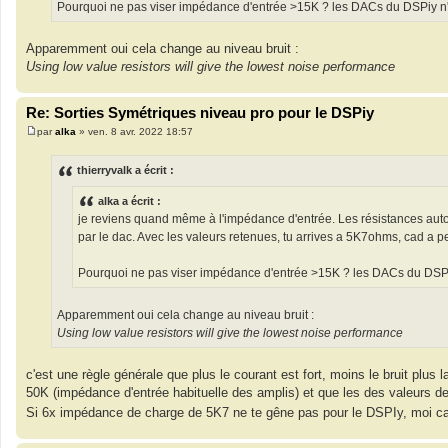
Pourquoi ne pas viser impédance d'entrée >15K ? les DACs du DSPiy n'en
Apparemment oui cela change au niveau bruit :
Using low value resistors will give the lowest noise performance
Re: Sorties Symétriques niveau pro pour le DSPiy
par
alka
»
ven. 8 avr. 2022 18:57
M
e
s
thierryvalk a écrit :
s
a
alka a écrit :
g
e
je reviens quand même à l'impédance d'entrée. Les résistances auto
par le dac. Avec les valeurs retenues, tu arrives a 5K7ohms, cad a
Pourquoi ne pas viser impédance d'entrée >15K ? les DACs du DSPiy n
Apparemment oui cela change au niveau bruit :
Using low value resistors will give the lowest noise performance
c'est une règle générale que plus le courant est fort, moins le bruit plus la
50K (impédance d'entrée habituelle des amplis) et que les des valeurs d
Si 6x impédance de charge de 5K7 ne te gêne pas pour le DSPIy, moi 