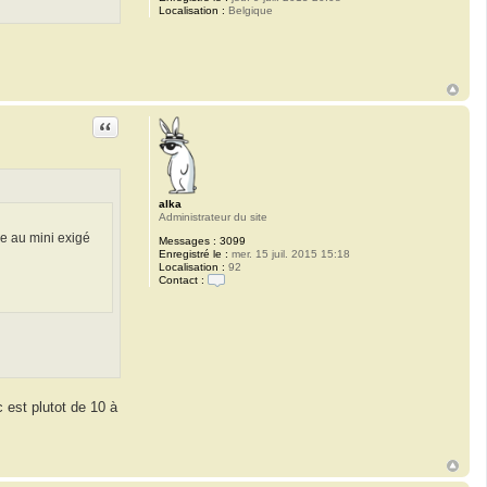
Localisation :
Belgique
Citation
alka
Administrateur du site
e au mini exigé
Messages :
3099
Enregistré le :
mer. 15 juil. 2015 15:18
Localisation :
92
Contact :
C
o
n
t
a
c
t
e
r
c est plutot de 10 à
a
l
k
a