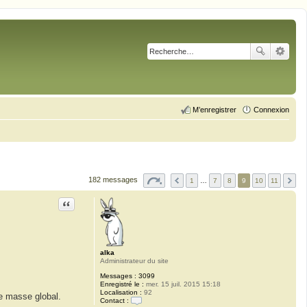
M’enregistrer
Connexion
182 messages
1
…
7
8
9
10
11
Citation
alka
Administrateur du site
Messages :
3099
Enregistré le :
mer. 15 juil. 2015 15:18
Localisation :
92
de masse global.
Contact :