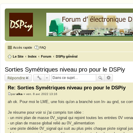
Accès rapide
FAQ
Le Site
Index
Forum
DSPiy général
Sorties Symétriques niveau pro pour le DSPiy
Répondre
Re: Sorties Symétriques niveau pro pour le DSPiy
par
alka
»
ven. 8 avr. 2022 13:16
M
e
ah ok. Pour moi le LME, une fois qu'on a branché son In- au gnd, se com
s
s
a
Je résume pour voir si j'ai compris ton idée :
g
- un mini plan de masse 0V_signal qui rejoint toutes les entrées 0V ven
e
- un plan de masse global relié au 0V_alimentation
- une piste dédiée 0V_signal qui suit au plus près chaque piste signal ju