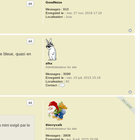
Citation
GoodNoize
Messages :
910
Enregistré le :
mar. 27 nov. 2018 17:18
Localisation :
Jura
Citation
ce bleue, quasi en
alka
Administrateur du site
Messages :
3099
Enregistré le :
mer. 15 juil. 2015 15:18
Localisation :
92
Contact :
C
o
n
t
Citation
a
c
t
e
r
a
 mini exigé par le
thierryvalk
l
Administrateur du site
k
a
Messages :
3808
Enregistré le :
jeu. 9 juil. 2015 20:08