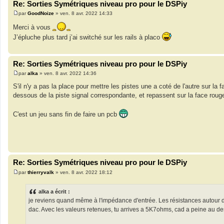
Re: Sorties Symétriques niveau pro pour le DSPiy
par
GoodNoize
»
ven. 8 avr. 2022 14:33
M
e
Merci à vous
s
s
J’épluche plus tard j’ai switché sur les rails à placo
a
g
e
Re: Sorties Symétriques niveau pro pour le DSPiy
par
alka
»
ven. 8 avr. 2022 14:36
M
e
S'il n'y a pas la place pour mettre les pistes une a coté de l'autre sur la
s
dessous de la piste signal correspondante, et repassent sur la face roug
s
a
g
C'est un jeu sans fin de faire un pcb
e
Re: Sorties Symétriques niveau pro pour le DSPiy
par
thierryvalk
»
ven. 8 avr. 2022 18:12
M
e
s
alka a écrit :
s
je reviens quand même à l'impédance d'entrée. Les résistances autour d
a
g
dac. Avec les valeurs retenues, tu arrives a 5K7ohms, cad a peine au 
e