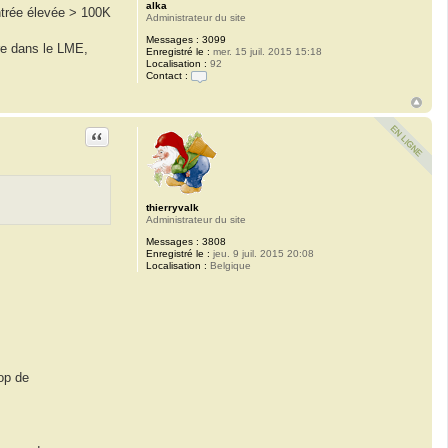
alka
ntrée élevée > 100K
Administrateur du site
Messages :
3099
re dans le LME,
Enregistré le :
mer. 15 juil. 2015 15:18
Localisation :
92
Contact :
C
o
n
t
Citation
a
c
t
e
r
a
thierryvalk
l
Administrateur du site
k
a
Messages :
3808
Enregistré le :
jeu. 9 juil. 2015 20:08
Localisation :
Belgique
rop de