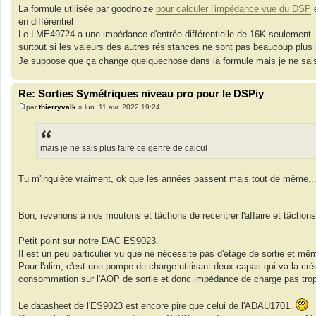
a
La formule utilisée par goodnoize
pour calculer l'impédance vue du DSP
e
g
en différentiel
e
Le LME49724 a une impédance d'entrée différentielle de 16K seulement. 
surtout si les valeurs des autres résistances ne sont pas beaucoup plus
Je suppose que ça change quelquechose dans la formule mais je ne sais 
Re: Sorties Symétriques niveau pro pour le DSPiy
par
thierryvalk
»
lun. 11 avr. 2022 19:24
M
e
s
s
a
mais je ne sais plus faire ce genre de calcul
g
e
Tu m'inquiète vraiment, ok que les années passent mais tout de même..
Bon, revenons à nos moutons et tâchons de recentrer l'affaire et tâchon
Petit point sur notre DAC ES9023.
Il est un peu particulier vu que ne nécessite pas d'étage de sortie et m
Pour l'alim, c'est une pompe de charge utilisant deux capas qui va la crée
consommation sur l'AOP de sortie et donc impédance de charge pas trop 
Le datasheet de l'ES9023 est encore pire que celui de l'ADAU1701.