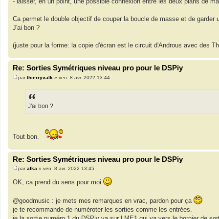
- laisser, en un point, une possible connexion entre les deux plans de 
Ca permet le double objectif de couper la boucle de masse et de garde
J'ai bon ?
(juste pour la forme: la copie d'écran est le circuit d'Androus avec des
Re: Sorties Symétriques niveau pro pour le DSPiy
par
thierryvalk
»
ven. 8 avr. 2022 13:44
M
e
s
s
a
J'ai bon ?
g
e
Tout bon.
Re: Sorties Symétriques niveau pro pour le DSPiy
par
alka
»
ven. 8 avr. 2022 13:45
M
e
OK, ca prend du sens pour moi
s
s
a
@goodmusic : je mets mes remarques en vrac, pardon pour ça
g
e
je te recommande de numéroter les sorties comme les entrées.
ie la sortie numéro 1 du DSPiy va sur LME1 qui va vers le bornier de s