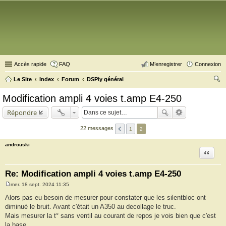
Accès rapide
FAQ
M’enregistrer
Connexion
Le Site
Index
Forum
DSPiy général
ec
Modification ampli 4 voies t.amp E4-250
her
Répondre
ch
er
22 messages
1
2
androuski
Citation
Re: Modification ampli 4 voies t.amp E4-250
mer. 18 sept. 2024 11:35
M
e
Alors pas eu besoin de mesurer pour constater que les silentbloc ont
s
diminué le bruit. Avant c'était un A350 au decollage le truc.
s
a
Mais mesurer la t° sans ventil au courant de repos je vois bien que c'est
g
la base...
e