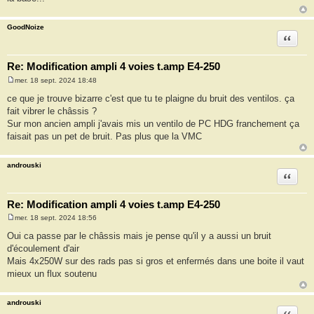
GoodNoize
Citation
Re: Modification ampli 4 voies t.amp E4-250
mer. 18 sept. 2024 18:48
M
e
ce que je trouve bizarre c'est que tu te plaigne du bruit des ventilos. ça
s
fait vibrer le châssis ?
s
a
Sur mon ancien ampli j'avais mis un ventilo de PC HDG franchement ça
g
faisait pas un pet de bruit. Pas plus que la VMC
e
androuski
Citation
Re: Modification ampli 4 voies t.amp E4-250
mer. 18 sept. 2024 18:56
M
e
Oui ca passe par le châssis mais je pense qu'il y a aussi un bruit
s
d'écoulement d'air
s
a
Mais 4x250W sur des rads pas si gros et enfermés dans une boite il vaut
g
mieux un flux soutenu
e
androuski
Citation