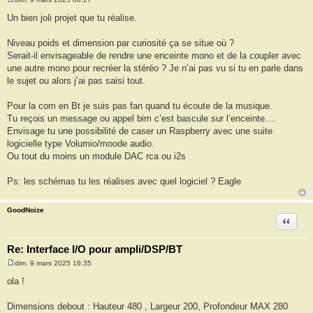
M
e
Un bien joli projet que tu réalise.
s
s
a
Niveau poids et dimension par curiosité ça se situe où ?
g
Serait-il envisageable de rendre une enceinte mono et de la coupler avec
e
une autre mono pour recréer la stéréo ? Je n’ai pas vu si tu en parle dans
le sujet ou alors j’ai pas saisi tout.
Pour la com en Bt je suis pas fan quand tu écoute de la musique.
Tu reçois un message ou appel bim c’est bascule sur l’enceinte….
Envisage tu une possibilité de caser un Raspberry avec une suite
logicielle type Volumio/moode audio.
Ou tout du moins un module DAC rca ou i2s
Ps: les schémas tu les réalises avec quel logiciel ? Eagle
GoodNoize
Citation
Re: Interface I/O pour ampli/DSP/BT
dim. 9 mars 2025 16:35
M
e
ola !
s
s
a
Dimensions debout : Hauteur 480 , Largeur 200, Profondeur MAX 280
g