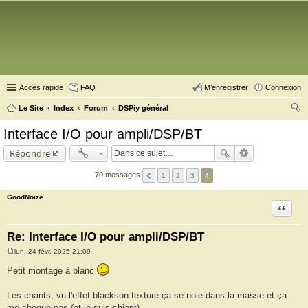
Accès rapide
FAQ
M’enregistrer
Connexion
Le Site
Index
Forum
DSPiy général
ec
Interface I/O pour ampli/DSP/BT
her
Répondre
ch
er
70 messages
1
2
3
4
GoodNoize
Citation
Re: Interface I/O pour ampli/DSP/BT
lun. 24 févr. 2025 21:09
M
e
Petit montage à blanc
s
s
a
Les chants, vu l'effet blackson texture ça se noie dans la masse et ça
g
me choque pas (et je suis chiant)
e