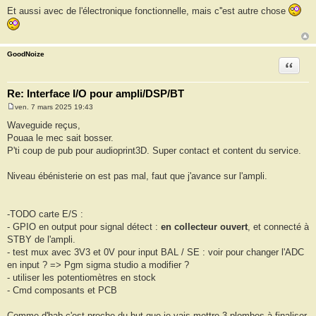
Et aussi avec de l'électronique fonctionnelle, mais c''est autre chose
GoodNoize
Citation
Re: Interface I/O pour ampli/DSP/BT
ven. 7 mars 2025 19:43
M
e
Waveguide reçus,
s
Pouaa le mec sait bosser.
s
a
P'ti coup de pub pour audioprint3D. Super contact et content du service.
g
e
Niveau ébénisterie on est pas mal, faut que j'avance sur l'ampli.
-TODO carte E/S :
- GPIO en output pour signal détect :
en collecteur ouvert
, et connecté à
STBY de l'ampli.
- test mux avec 3V3 et 0V pour input BAL / SE : voir pour changer l'ADC
en input ? => Pgm sigma studio a modifier ?
- utiliser les potentiomètres en stock
- Cmd composants et PCB
Comme d'hab c'est proche du but que je vais mettre 3 plombes à finaliser