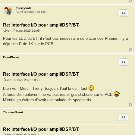
thierryvalk
Citation
Administrateur du site
Re: Interface I/O pour ampli/DSP/BT
ven. 7 mars 2025 21:09
M
e
Pour les LED du BT, il n'est pas nécessaire de placer des R série, il y a
s
déjà des R de 1K sur le PCB.
s
a
g
e
GoodNoize
Citation
Re: Interface I/O pour ampli/DSP/BT
sam. 8 mars 2025 19:22
M
e
Bien vu ! Merci Thierry, toujours l'œil là ou il faut
s
s
A force d'en enlever il ne va pas rester grand chose sur le PCB
a
M'enfin ça évitera d'avoir une salade de spaghettis.
g
e
ThomasBuzet
Citation
Re: Interface I/O pour ampli/DSP/BT
dim. 9 mars 2025 06:27