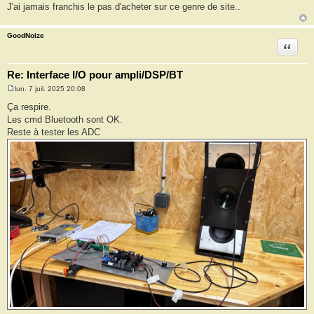
J'ai jamais franchis le pas d'acheter sur ce genre de site..
GoodNoize
Citation
Re: Interface I/O pour ampli/DSP/BT
lun. 7 juil. 2025 20:08
M
e
Ça respire.
s
Les cmd Bluetooth sont OK.
s
a
Reste à tester les ADC
g
e