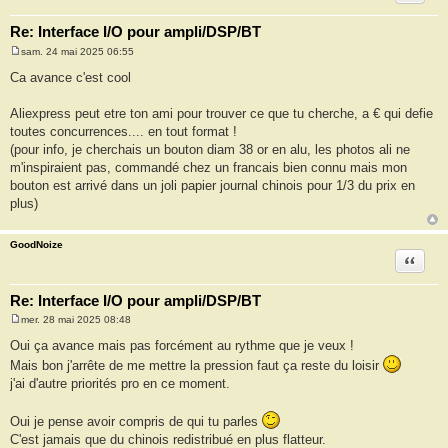
Re: Interface I/O pour ampli/DSP/BT
sam. 24 mai 2025 06:55
M
e
Ca avance c'est cool
s
s
a
Aliexpress peut etre ton ami pour trouver ce que tu cherche, a € qui defie
g
toutes concurrences.... en tout format !
e
(pour info, je cherchais un bouton diam 38 or en alu, les photos ali ne
m'inspiraient pas, commandé chez un francais bien connu mais mon
bouton est arrivé dans un joli papier journal chinois pour 1/3 du prix en
plus)
GoodNoize
Citation
Re: Interface I/O pour ampli/DSP/BT
mer. 28 mai 2025 08:48
M
e
Oui ça avance mais pas forcément au rythme que je veux !
s
Mais bon j'arrête de me mettre la pression faut ça reste du loisir
s
a
j'ai d'autre priorités pro en ce moment.
g
e
Oui je pense avoir compris de qui tu parles
C'est jamais que du chinois redistribué en plus flatteur.