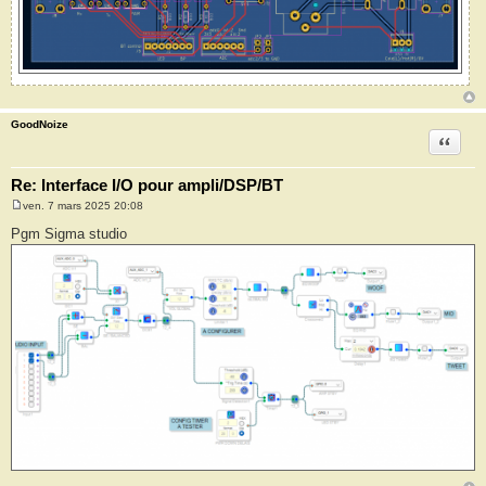
GoodNoize
Citation
Re: Interface I/O pour ampli/DSP/BT
ven. 7 mars 2025 20:08
M
e
Pgm Sigma studio
s
s
a
g
e