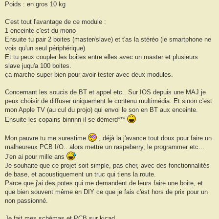
Poids : en gros 10 kg
e
C'est tout l'avantage de ce module :
1 enceinte c'est du mono
Ensuite tu pair 2 boites (master/slave) et t'as la stéréo (le smartphone ne
vois qu'un seul périphérique)
Et tu peux coupler les boites entre elles avec un master et plusieurs
slave juqu'a 100 boites.
ça marche super bien pour avoir tester avec deux modules.
Concernant les soucis de BT et appel etc.. Sur IOS depuis une MAJ je
peux choisir de diffuser uniquement le contenu multimédia. Et sinon c'est
mon Apple TV (au cul du projo) qui envoi le son en BT aux enceinte.
Ensuite les copains binnnn il se démerd***
Mon pauvre tu me surestime
, déjà la j'avance tout doux pour faire un
malheureux PCB I/O.. alors mettre un raspeberry, le programmer etc...
J'en ai pour mille ans
Je souhaite que ce projet soit simple, pas cher, avec des fonctionnalités
de base, et acoustiquement un truc qui tiens la route.
Parce que j'ai des potes qui me demandent de leurs faire une boite, et
que bien souvent même en DIY ce que je fais c'est hors de prix pour un
non passionné.
Je fait mes schémas et PCB sur kicad