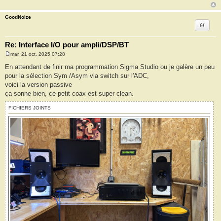
GoodNoize
Citation
Re: Interface I/O pour ampli/DSP/BT
mar. 21 oct. 2025 07:28
M
e
En attendant de finir ma programmation Sigma Studio ou je galère un peu
s
pour la sélection Sym /Asym via switch sur l'ADC,
s
a
voici la version passive
g
ça sonne bien, ce petit coax est super clean.
e
FICHIERS JOINTS