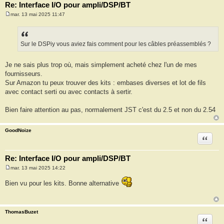
Re: Interface I/O pour ampli/DSP/BT
mar. 13 mai 2025 11:47
M
e
s
s
a
Sur le DSPiy vous aviez fais comment pour les câbles préassemblés ?
g
e
Je ne sais plus trop où, mais simplement acheté chez l'un de mes
fournisseurs.
Sur Amazon tu peux trouver des kits : embases diverses et lot de fils
avec contact serti ou avec contacts à sertir.
Bien faire attention au pas, normalement JST c'est du 2.5 et non du 2.54
GoodNoize
Citation
Re: Interface I/O pour ampli/DSP/BT
mar. 13 mai 2025 14:22
M
e
Bien vu pour les kits. Bonne alternative
s
s
a
g
e
ThomasBuzet
Citation