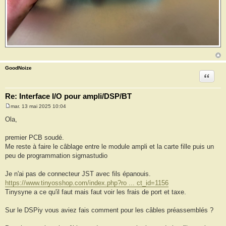
GoodNoize
Citation
Re: Interface I/O pour ampli/DSP/BT
mar. 13 mai 2025 10:04
M
e
Ola,
s
s
a
premier PCB soudé.
g
Me reste à faire le câblage entre le module ampli et la carte fille puis un
e
peu de programmation sigmastudio
Je n'ai pas de connecteur JST avec fils épanouis.
https://www.tinyosshop.com/index.php?ro ... ct_id=1156
Tinysyne a ce qu'il faut mais faut voir les frais de port et taxe.
Sur le DSPiy vous aviez fais comment pour les câbles préassemblés ?