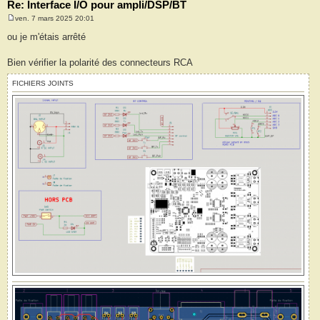
Re: Interface I/O pour ampli/DSP/BT
ven. 7 mars 2025 20:01
M
e
ou je m'étais arrêté
s
s
a
Bien vérifier la polarité des connecteurs RCA
g
e
FICHIERS JOINTS