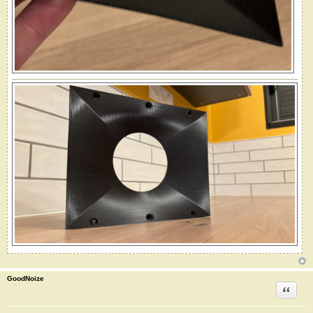
GoodNoize
Citation