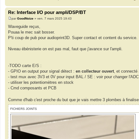
Re: Interface I/O pour ampli/DSP/BT
par
GoodNoize
»
ven. 7 mars 2025 19:43
M
e
Waveguide reçus,
s
Pouaa le mec sait bosser.
s
a
P'ti coup de pub pour audioprint3D. Super contact et content du service.
g
e
Niveau ébénisterie on est pas mal, faut que j'avance sur l'ampli.
-TODO carte E/S :
- GPIO en output pour signal détect :
en collecteur ouvert
, et connecté
- test mux avec 3V3 et 0V pour input BAL / SE : voir pour changer l'ADC
- utiliser les potentiomètres en stock
- Cmd composants et PCB
Comme d'hab c'est proche du but que je vais mettre 3 plombes à finaliser
FICHIERS JOINTS