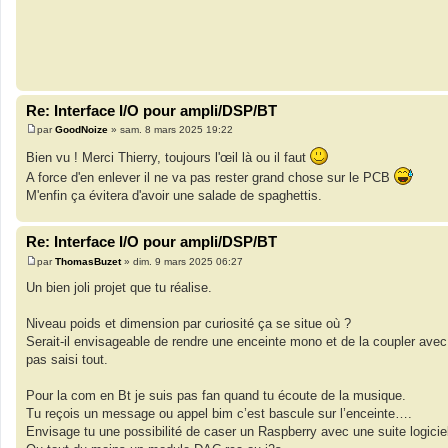
a
g
e
Re: Interface I/O pour ampli/DSP/BT
par
GoodNoize
»
sam. 8 mars 2025 19:22
M
e
Bien vu ! Merci Thierry, toujours l'œil là ou il faut
s
s
A force d'en enlever il ne va pas rester grand chose sur le PCB
a
M'enfin ça évitera d'avoir une salade de spaghettis.
g
e
Re: Interface I/O pour ampli/DSP/BT
par
ThomasBuzet
»
dim. 9 mars 2025 06:27
M
e
Un bien joli projet que tu réalise.
s
s
a
Niveau poids et dimension par curiosité ça se situe où ?
g
Serait-il envisageable de rendre une enceinte mono et de la coupler avec u
e
pas saisi tout.
Pour la com en Bt je suis pas fan quand tu écoute de la musique.
Tu reçois un message ou appel bim c’est bascule sur l’enceinte….
Envisage tu une possibilité de caser un Raspberry avec une suite logici