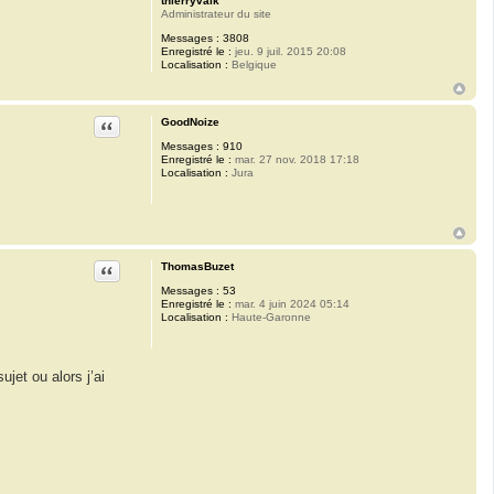
thierryvalk
Administrateur du site
Messages :
3808
Enregistré le :
jeu. 9 juil. 2015 20:08
Localisation :
Belgique
Citation
GoodNoize
Messages :
910
Enregistré le :
mar. 27 nov. 2018 17:18
Localisation :
Jura
Citation
ThomasBuzet
Messages :
53
Enregistré le :
mar. 4 juin 2024 05:14
Localisation :
Haute-Garonne
jet ou alors j’ai