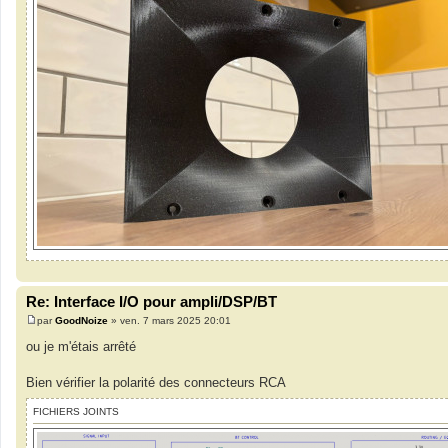
Re: Interface I/O pour ampli/DSP/BT
par
GoodNoize
»
ven. 7 mars 2025 20:01
M
e
ou je m'étais arrêté
s
s
a
Bien vérifier la polarité des connecteurs RCA
g
e
FICHIERS JOINTS