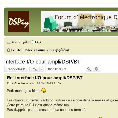
Accès rapide
FAQ
Le Site
Index
Forum
DSPiy général
Interface I/O pour ampli/DSP/BT
Répondre
Re: Interface I/O pour ampli/DSP/BT
par
GoodNoize
»
lun. 24 févr. 2025 21:09
M
e
Petit montage à blanc
s
s
a
Les chants, vu l'effet blackson texture ça se noie dans la masse et ça m
g
Cette peinture PU c'est quand même top.
e
Pas d'apprêt, pas de mastic, deux couches terminé.