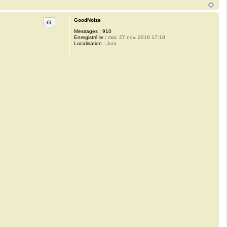
Citation
GoodNoize
Messages :
910
Enregistré le :
mar. 27 nov. 2018 17:18
Localisation :
Jura