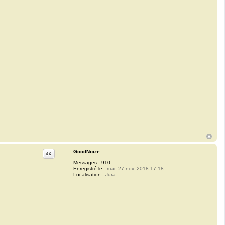
Citation
GoodNoize
Messages :
910
Enregistré le :
mar. 27 nov. 2018 17:18
Localisation :
Jura