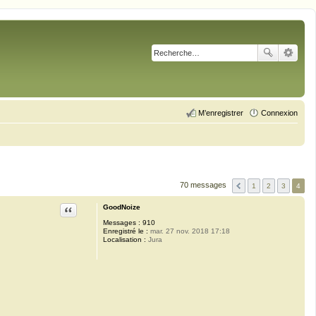
M’enregistrer
Connexion
70 messages
1
2
3
4
Citation
GoodNoize
Messages :
910
Enregistré le :
mar. 27 nov. 2018 17:18
Localisation :
Jura