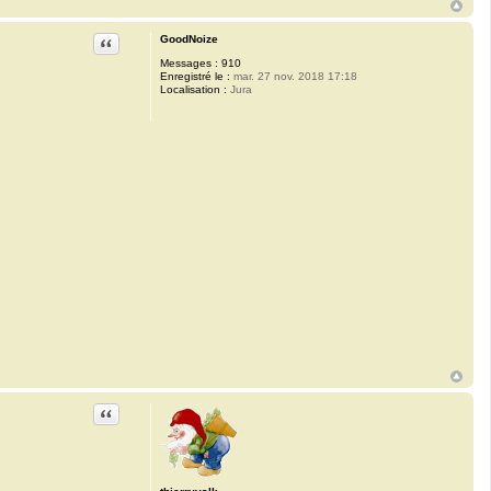
Citation
GoodNoize
Messages :
910
Enregistré le :
mar. 27 nov. 2018 17:18
Localisation :
Jura
Citation