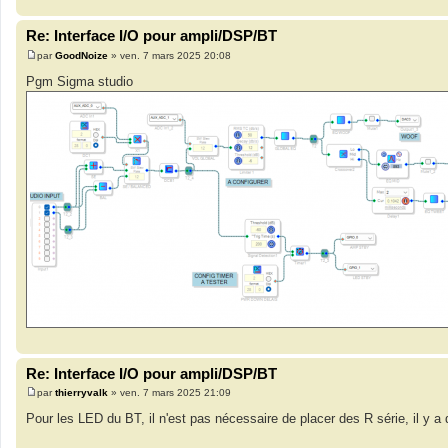
Re: Interface I/O pour ampli/DSP/BT
par
GoodNoize
»
ven. 7 mars 2025 20:08
M
e
Pgm Sigma studio
s
s
a
g
e
Re: Interface I/O pour ampli/DSP/BT
par
thierryvalk
»
ven. 7 mars 2025 21:09
M
e
Pour les LED du BT, il n'est pas nécessaire de placer des R série, il y 
s
s