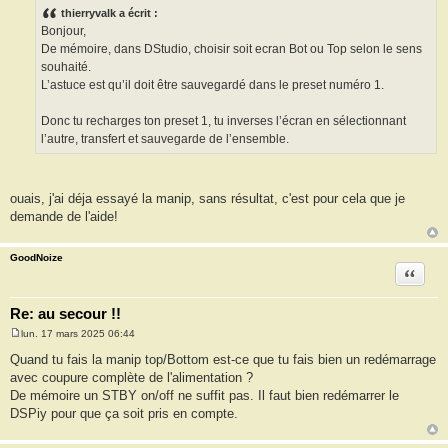
s
thierryvalk a écrit :
s
Bonjour,
a
g
De mémoire, dans DStudio, choisir soit ecran Bot ou Top selon le sens
e
souhaité.
L’astuce est qu’il doit être sauvegardé dans le preset numéro 1.
Donc tu recharges ton preset 1, tu inverses l’écran en sélectionnant
l’autre, transfert et sauvegarde de l’ensemble.
ouais, j'ai déja essayé la manip, sans résultat, c'est pour cela que je
demande de l'aide!
GoodNoize
Citation
Re: au secour !!
lun. 17 mars 2025 06:44
M
e
Quand tu fais la manip top/Bottom est-ce que tu fais bien un redémarrage
s
avec coupure complète de l'alimentation ?
s
a
De mémoire un STBY on/off ne suffit pas. Il faut bien redémarrer le
g
DSPiy pour que ça soit pris en compte.
e