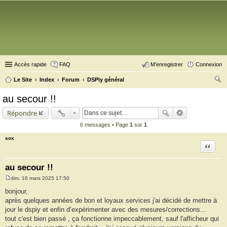
Accès rapide
FAQ
M’enregistrer
Connexion
Le Site
Index
Forum
DSPiy général
ec
au secour !!
her
Répondre
ch
6 messages • Page
1
sur
1
er
sox
Citation
au secour !!
dim. 16 mars 2025 17:50
M
e
bonjour,
s
après quelques années de bon et loyaux services j'ai décidé de mettre à
s
a
jour le dspiy et enfin d’expérimenter avec des mesures/corrections...
g
tout c'est bien passé , ça fonctionne impeccablement, sauf l'afficheur qui
e