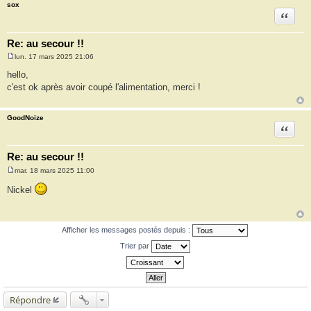
sox
Citation
Re: au secour !!
lun. 17 mars 2025 21:06
M
e
hello,
s
c'est ok après avoir coupé l'alimentation, merci !
s
a
g
e
GoodNoize
Citation
Re: au secour !!
mar. 18 mars 2025 11:00
M
e
Nickel
s
s
a
g
e
Afficher les messages postés depuis :
Trier par
Répondre