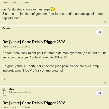
mer. 1 juin 2016 09:02
M
e
oui j'ai du stock. on avait vu large
s
3 cartes : selon la configuration, faut faire attention au cablage si je me
s
a
rappelle bien.
g
e
Dagda
Citation
Re: [vente] Carte Relais Trigger 230V
mer. 1 juin 2016 09:17
M
e
En fait, deux serviraient pour la refonte de mon système (en étude) et une
s
autre pour le projet "guitare" avec le DSPiy V1.
s
a
g
En gros, j'aurais 1 carte par enceinte (une paire d'enceinte avec ampli
e
intégré), avec 1 DSPiy V2 comme préampli ...
D.
alka
Citation
Administrateur du site
Re: [vente] Carte Relais Trigger 230V
mer. 1 juin 2016 09:57