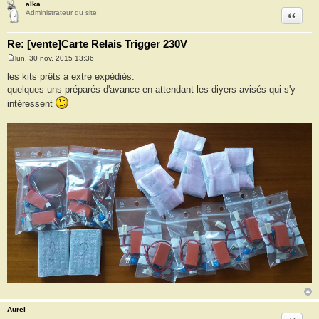
alka
Citation
Administrateur du site
Re: [vente]Carte Relais Trigger 230V
lun. 30 nov. 2015 13:36
M
e
les kits prêts a extre expédiés.
s
quelques uns préparés d'avance en attendant les diyers avisés qui s'y
s
a
intéressent
g
e
Aurel