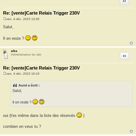
Citation
Re: [vente]Carte Relais Trigger 230V
ven. 4 déc. 2015 13:45
M
e
Salut,
s
s
a
Il en reste ?
g
e
alka
Citation
Administrateur du site
Re: [vente]Carte Relais Trigger 230V
ven. 4 déc. 2015 16:10
M
e
s
Aurel a écrit :
s
Salut,
a
g
e
Il en reste ?
oui (t'es même dans la liste des réservés
)
combien en veux tu ?