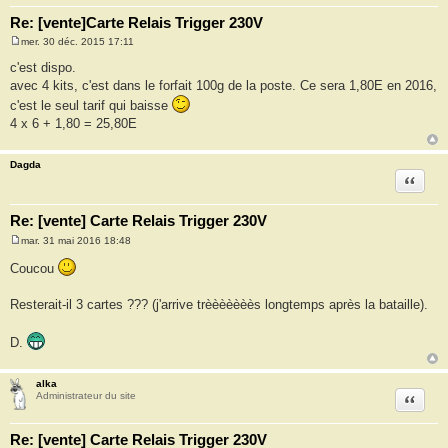
Re: [vente]Carte Relais Trigger 230V
mer. 30 déc. 2015 17:11
M
e
c'est dispo.
s
avec 4 kits, c'est dans le forfait 100g de la poste. Ce sera 1,80E en 2016,
s
a
c'est le seul tarif qui baisse
g
4 x 6 + 1,80 = 25,80E
e
Dagda
Citation
Re: [vente] Carte Relais Trigger 230V
mar. 31 mai 2016 18:48
M
e
Coucou
s
s
a
Resterait-il 3 cartes ??? (j'arrive trèèèèèèès longtemps après la bataille).
g
e
D.
alka
Citation
Administrateur du site
Re: [vente] Carte Relais Trigger 230V