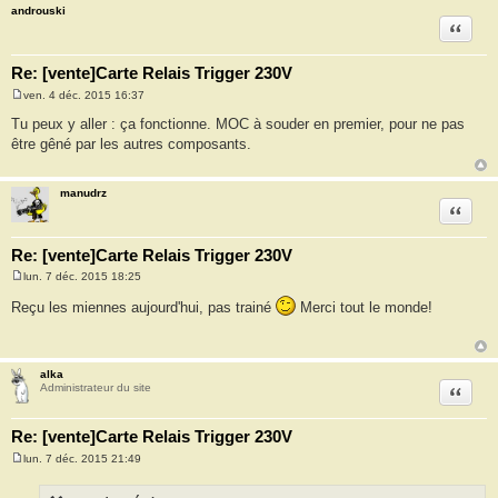
androuski
Citation
Re: [vente]Carte Relais Trigger 230V
ven. 4 déc. 2015 16:37
M
e
Tu peux y aller : ça fonctionne. MOC à souder en premier, pour ne pas
s
être gêné par les autres composants.
s
a
g
e
manudrz
Citation
Re: [vente]Carte Relais Trigger 230V
lun. 7 déc. 2015 18:25
M
e
Reçu les miennes aujourd'hui, pas trainé
Merci tout le monde!
s
s
a
g
e
alka
Citation
Administrateur du site
Re: [vente]Carte Relais Trigger 230V
lun. 7 déc. 2015 21:49
M
e
s