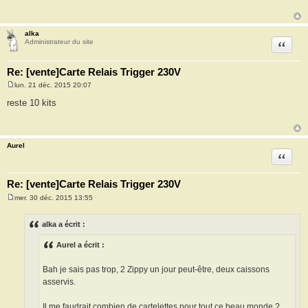
s
a
g
e
alka
Citation
Administrateur du site
Re: [vente]Carte Relais Trigger 230V
lun. 21 déc. 2015 20:07
M
e
reste 10 kits
s
s
a
g
e
Aurel
Citation
Re: [vente]Carte Relais Trigger 230V
mer. 30 déc. 2015 13:55
M
e
s
alka a écrit :
s
a
Aurel a écrit :
g
e
Bah je sais pas trop, 2 Zippy un jour peut-être, deux caissons
asservis.
Il me faudrait combien de cartelettes pour tout ce beau monde ?