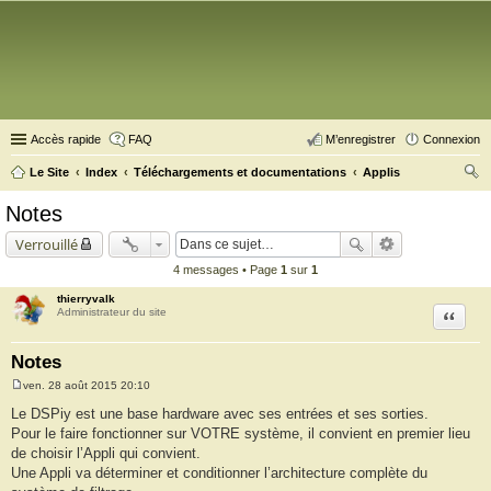
Accès rapide
FAQ
M’enregistrer
Connexion
Le Site
Index
Téléchargements et documentations
Applis
ec
Notes
her
Verrouillé
ch
4 messages • Page
1
sur
1
er
thierryvalk
Citation
Administrateur du site
Notes
ven. 28 août 2015 20:10
M
e
Le DSPiy est une base hardware avec ses entrées et ses sorties.
s
Pour le faire fonctionner sur VOTRE système, il convient en premier lieu
s
a
de choisir l’Appli qui convient.
g
Une Appli va déterminer et conditionner l’architecture complète du
e