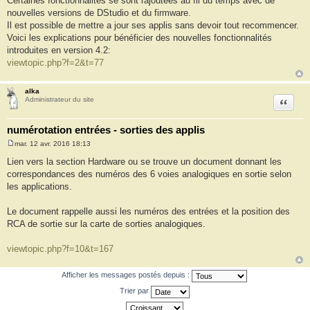
Certaines fonctionnalités se sont rajoutées au fil du temps avec de
s
nouvelles versions de DStudio et du firmware.
s
a
Il est possible de mettre a jour ses applis sans devoir tout recommencer.
g
Voici les explications pour bénéficier des nouvelles fonctionnalités
e
introduites en version 4.2:
viewtopic.php?f=2&t=77
alka
Citation
Administrateur du site
numérotation entrées - sorties des applis
mar. 12 avr. 2016 18:13
M
e
Lien vers la section Hardware ou se trouve un document donnant les
s
correspondances des numéros des 6 voies analogiques en sortie selon
s
a
les applications.
g
e
Le document rappelle aussi les numéros des entrées et la position des
RCA de sortie sur la carte de sorties analogiques.
viewtopic.php?f=10&t=167
Afficher les messages postés depuis :
Trier par