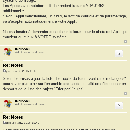
système de filtrage.
Les Applis avec notation FIR demandent la carte ADAU1452
additionnelle.
Selon l’Appli sélectionnée, DStudio, le soft de contrôle et de paramétrage,
va s’adapter automatiquement à votre Appli.
Ne pas hésiter à demander conseil sur le forum pour le choix de l’Aplli qui
convient au mieux à VOTRE système.
thierryvalk
Citation
Administrateur du site
Re: Notes
jeu. 3 sept. 2015 11:39
M
e
Selon les mises à jour, la liste des applis du forum vont être "mélangées",
s
pour y voir plus clair sur l'ensemble des applis, il suffit de sélectionner en
s
a
dessous de la liste des sujets "Trier par" "sujet".
g
e
thierryvalk
Citation
Administrateur du site
Re: Notes
dim. 24 janv. 2016 15:45
M
e